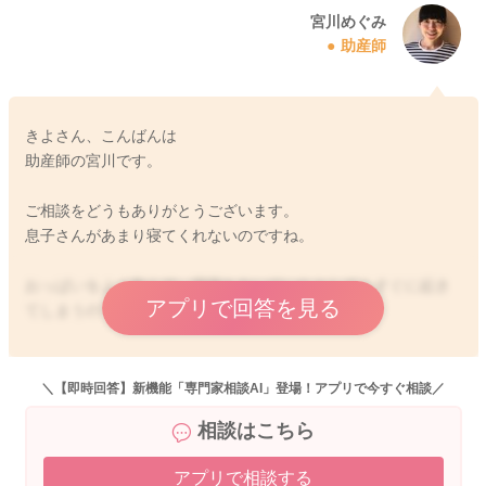
宮川めぐみ
助産師
きよさん、こんばんは
助産師の宮川です。
ご相談をどうもありがとうございます。
息子さんがあまり寝てくれないのですね。
おっぱいをよく飲んで、寝落ちをいていたとしてもすぐに起き
アプリで回答を見る
てしまうのですね。
ねんねが苦手であったりするのかなと思いました。
うまく寝付けずにその分息子さんもイライラしているのかもし
＼【即時回答】新機能「専門家相談AI」登場！アプリで今すぐ相談／
れませんね。
相談はこちら
腰からお尻にかけて丸くなれるように、薄手のおくるみで巻い
てあげて、だっこをされてみるのもいいと思います。
アプリで相談する
そうされて、お腹でゆっくりと深呼吸をしてみてください。