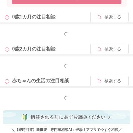
ご自身の呼吸に集中をしていただくことで、だんだん気持ちが
落ち着くようになります。
0歳1カ月の
注目相談
検索する
それをお子さんも感じて泣き止んできたり、落ち着いてくれる
ようになることもありますよ。
もっと見る
また四股を踏んで、その振動がお子さんに伝わるようにされて
みると落ち着いてくれることもあります。
0歳2カ月の
注目相談
検索する
お住まいの環境によってはしにくいこともあるかもしれないの
ですが、良かったら参考になさってみてください。
もっと見る
また少しずつうつ伏せ遊びの時間を増やしてみて、遊び疲れて
赤ちゃんの生活の
注目相談
検索する
もらってみるのもいいと思います。
仰向けから声をかけながら、ゴロンと寝返りをするようにして
うつ伏せにしてみてください。
もっと見る
そしてお子さんの両肘を前に揃えてあげるようにします。そう
すると両手が目の前に揃うようになりますので、お顔が上げや
すくなります。
一緒に目線を合わせて声をかけながらやっていただくと、モチ
ベーションが上がりますので長くできるようになります。
＼【即時回答】新機能「専門家相談AI」登場！アプリで今すぐ相談／