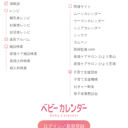
体験談
関連サイト
レシピ
ムーンカレンダー
離乳食レシピ
ウーマンカレンダー
妊娠食レシピ
シニアカレンダー
妊活食レシピ
シッテク
成長アルバム
ヨムーノ
施設検索
医師監修.com
産後ケア施設検索
産後ケアサロン ひより青山
産婦人科検索
産後ケアサロン ひより芝浦
婦人科検索
子育て支援団体
子育て支援機構
おぎゃー献金
母子栄養懇話会
ログイン／新規登録