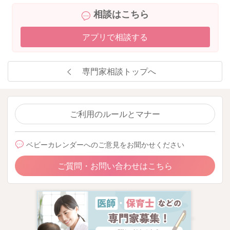
少しずつ、短時間からでいいですよ。
相談はこちら
泣き出したら、また声をかけてゴロンと仰向けに戻してあげて
ください。
アプリで相談する
うつ伏せ遊びは、月齢×10分を1日のトータルの目安でしていた
だけます。それぐらいに体力がついているとも言われますよ。
専門家相談トップへ
また服の上からでもいいので、少し圧を加えるようにしながら
体を撫で下ろしてマッサージをしてあげてみるのもいいかもし
れません。
ご利用のルールとマナー
そうするとリラックスが促されるようになりますので、寝つき
が良くなったり、眠りの質も良くなることがありますよ。
ベビーカレンダーへのご意見をお聞かせください
よかったら参考になさってみてください。
ご質問・お問い合わせはこちら
どうぞよろしくお願いします。
2025/7/31 21:45