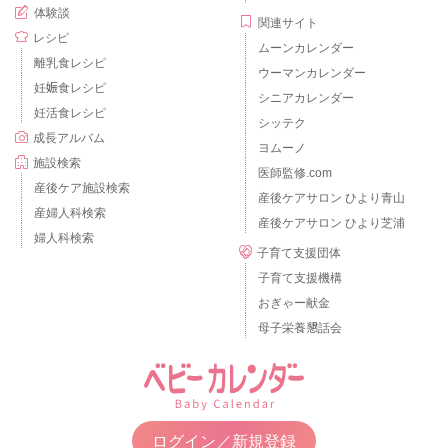
体験談
関連サイト
レシピ
ムーンカレンダー
離乳食レシピ
ウーマンカレンダー
妊娠食レシピ
シニアカレンダー
妊活食レシピ
シッテク
成長アルバム
ヨムーノ
施設検索
医師監修.com
産後ケア施設検索
産後ケアサロン ひより青山
産婦人科検索
産後ケアサロン ひより芝浦
婦人科検索
子育て支援団体
子育て支援機構
おぎゃー献金
母子栄養懇話会
ログイン／新規登録