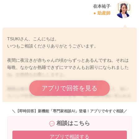
在本祐子
助産師
TSUKIさん、こんにちは。
いつもご相談くださりありがとうございます。
夜間に夜泣きが赤ちゃんの頃からずっとあるんですね。それは
毎晩、なかなか熟睡できずにママさんもお困りになられました
ね。お気持ちお察ししますよ。
アプリで回答を見る
睡眠は個人差もありますので、長く寝られるお子さんと、短い
スパンで目覚めるお子さんといます。 多くは乳児期に見られる
夜泣きの頻度の違いで、体質や個性など、生理的な範疇である
事がほとんどで、病的なものではないとされます。 新生児期の
＼【即時回答】新機能「専門家相談AI」登場！アプリで今すぐ相談／
夜泣きと生後半年くらいから起こる夜泣きはメカニズムの違い
相談はこちら
があるとされています。お子さんの場合にはすでに後者の夜泣
きになっています。
アプリで相談する