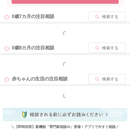
赤ちゃんは、日中に体験したことや経験したことを、生きる
ために必要な記憶にするために、夜間に脳内で整理をしていま
0歳7カ月の
注目相談
検索する
す。 いわゆる日常生活を安全に行うために、危険なことを深く
記憶したり、楽しかったことや興味深いことで感情の部分を豊
かにしていると考えられています。 この記憶の整理の過程で夢
もっと見る
を見ています。
夢が刺激となり夜間に興奮します。 特に眠りが深いところから
0歳8カ月の
注目相談
検索する
浅いところに変わるパターンで夜泣きが発生していると考えら
れています。 つまり夜泣き自体は生理的な現象で、刺激に敏
もっと見る
感なお子さんは泣く頻度が高いのかと思います。
赤ちゃんの生活の
注目相談
検索する
夜泣き自体をピタリと止めるのは難しく、成長を見守るのです
が、夜泣きの対応として、いくつかできることがあります。 記
事にまとめていますので、よかったらご覧になってみてくださ
もっと見る
いね。
よろしくお願いします。
https://baby-calendar.jp/knowledge/baby/957
＼【即時回答】新機能「専門家相談AI」登場！アプリで今すぐ相談／