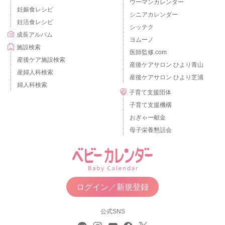
ウーマンカレンダー
妊娠食レシピ
シニアカレンダー
妊活食レシピ
シッテク
成長アルバム
ヨムーノ
施設検索
医師監修.com
産後ケア施設検索
産後ケアサロン ひより青山
産婦人科検索
産後ケアサロン ひより芝浦
婦人科検索
子育て支援団体
子育て支援機構
おぎゃー献金
母子栄養懇話会
ログイン／新規登録
公式SNS