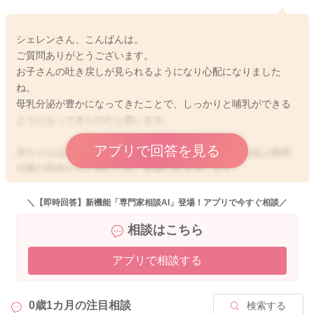
シェレンさん、こんばんは。
ご質問ありがとうございます。
お子さんの吐き戻しが見られるようになり心配になりました
ね。
母乳分泌が豊かになってきたことで、しっかりと哺乳ができる
ようになってきたのだと思います。
アプリで回答を見る
赤ちゃんは胃の形状が縦型であることや、胃と食道を結ぶ筋肉
や喉の筋肉がまだ弱いため、容易に吐き戻します。
ゲップと一緒にタラっとするいつ乳から、腹圧がかかり胃が圧
迫をうけて大量に吐くものまで様々です。
＼【即時回答】新機能「専門家相談AI」登場！アプリで今すぐ相談／
相談はこちら
吐き戻しの多くは上記の様な要因によるものがほとんどですの
で、病的なものではなく、生理的な現象です。
アプリで相談する
・ゲップを細めにする
・飲んでからしばらくは抱っこする
0歳1カ月の
注目相談
検索する
・横向きに寝かせる