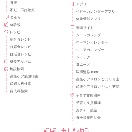
育児
アプリ
不妊・不妊治療
ベビーカレンダーアプリ
Ｑ＆Ａ
体重管理アプリ
体験談
関連サイト
レシピ
ムーンカレンダー
離乳食レシピ
ウーマンカレンダー
妊娠食レシピ
シニアカレンダー
妊活食レシピ
シッテク
成長アルバム
ヨムーノ
施設検索
医師監修.com
産後ケア施設検索
産後ケアサロン ひより青山
産婦人科検索
産後ケアサロン ひより芝浦
婦人科検索
子育て支援団体
子育て支援機構
おぎゃー献金
母子栄養懇話会