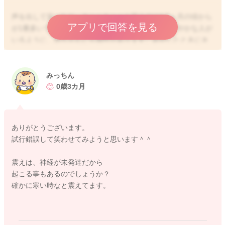
声を出して笑ったり、キャーキャーと笑うのは4-5ヶ月の頃から
アプリで回答を見る
が1番多いでしょう。また、大人でも静かな人とにぎやかな人が
いるように、赤ちゃんにも個性があります。あやしたときにキ
ャッキャと声を出して笑う子もいれば、微笑むだけの子もいま
すね。声を出して笑わなくてもニコニコしていたり、ママやパ
パの声を聞いて表情が変わったり、泣きやむなどの反応があれ
みっちん
ば、それは個人差の範囲だと考えられます。
0歳3カ月
また、身震いに関しては寒い時にもすることが多いですね。だ
んだん寒い季節になってきたのでお洋服やお部屋の温度などで
ありがとうございます。
調整できるといいですね。
試行錯誤して笑わせてみようと思います＾＾
ご参考にされてくださいね。
震えは、神経が未発達だから
起こる事もあるのでしょうか？
確かに寒い時なと震えてます。
2020/11/8 23:53