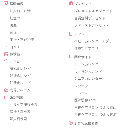
基礎知識
プレゼント
妊娠前・妊活
プレゼント＆アンケート
妊娠中
全員無料プレゼント
出産
ファーストプレゼント
育児
アプリ
不妊・不妊治療
ベビーカレンダーアプリ
Ｑ＆Ａ
体重管理アプリ
体験談
関連サイト
レシピ
ムーンカレンダー
離乳食レシピ
ウーマンカレンダー
妊娠食レシピ
シニアカレンダー
妊活食レシピ
シッテク
成長アルバム
ヨムーノ
施設検索
医師監修.com
産後ケア施設検索
産後ケアサロン ひより青山
産婦人科検索
産後ケアサロン ひより芝浦
婦人科検索
子育て支援団体