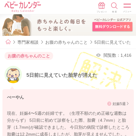
専門家相談
お腹の赤ちゃんのこと
5日前に見えていた胎
閲覧数：1,416
お腹の赤ちゃんのこと
5日前に見えていた胎芽が消えた
べーやん
妊娠5週
現在、妊娠4〜5週の妊婦です。（生理不順のため正確な週数は
分からず） 5日前に初めて診察をした際、胎嚢（4.7mm）と胎
芽（1.7mm)が確認できました。 今日別の病院で診察したところ
胎嚢は12.2mmに成長しましたが、胎芽が見えませんでした。。