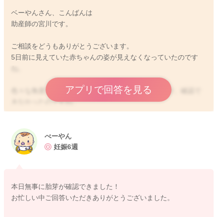
ベーやんさん、こんばんは
助産師の宮川です。
ご相談をどうもありがとうございます。
5日前に見えていた赤ちゃんの姿が見えなくなっていたのです
ね。
アプリで回答を見る
色々な角度で見てもらっていたということなのですが、確認で
きなかったのですね。
胎嚢が順調に大きくなっていたこともあるようなので、角度に
より姿が見えなくなっていた可能性はあるかと思います。
なので次回の診察の時には見えることもあるのではないかと思
べーやん
いました。
妊娠6週
なかなか不安が拭えないかと思うのですが、引き続き赤ちゃん
に声をかけてもらったり、足元から冷え対策をしてみていただ
本日無事に胎芽が確認できました！
けたらと思います。
お忙しい中ご回答いただきありがとうございました。
どうぞよろしくお願いします。