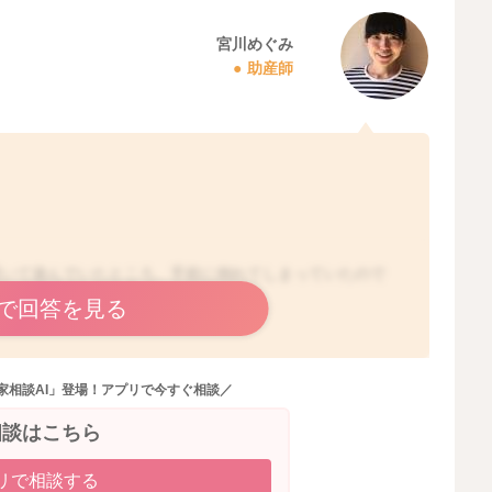
宮川めぐみ
助産師
置いて遊んでいたところ、手前に倒れてしまっていたので
で回答を見る
は、
家相談AI」登場！アプリで今すぐ相談／
ました。
相談はこちら
いように感じました。なのでぶつけてしまったときには驚
へ影響を与えてしまうようなことはなかったかと思いまし
リで相談する