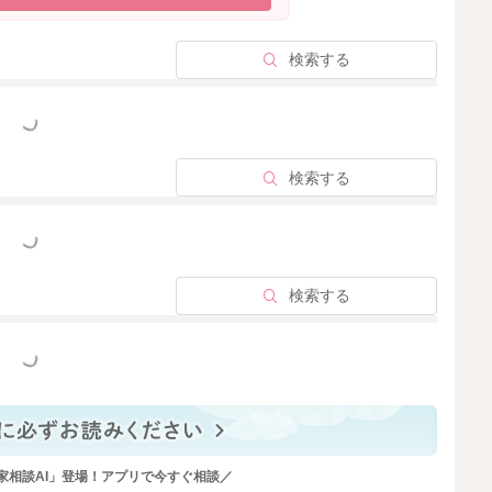
うなこともなく、お子さんの機嫌や哺乳の状況にもいつと
子を見ていただいていいように思います。
検索する
仕草は出てくると思います。
っと見る
っていることはよく見かけます。
たりが大泉門あたりになることも多いです。
検索する
強く圧をかけられるほど、手がそれほど届かないのではな
とにはならないとも思いますよ。
っと見る
検索する
っと見る
2025/7/20 10:28
家相談AI」登場！アプリで今すぐ相談／