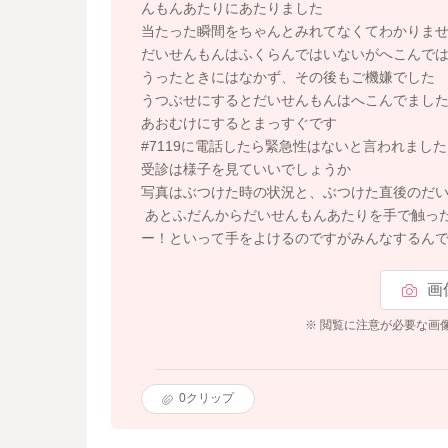
んもんあたりにあたりました
当たった瞬間をちゃんとみれてなくてわかりま
だいせんもんはふくらんではいないがへこんで
うったときにはなかず、その後もご機嫌でした
うつぶせにするとだいせんもんはへこんでまし
あおむけにするとまっすぐです
#7119に電話したら緊急性はないと言われました
受診は様子を見ていいでしょうか
写真はぶつけた時の状況と、ぶつけた直後のだ
あとふだんからだいせんもんあたりを手で触った
ー！といって手をよけるのですがみんなするん
画
※ 閲覧に注意が必要な画
0
クリップ