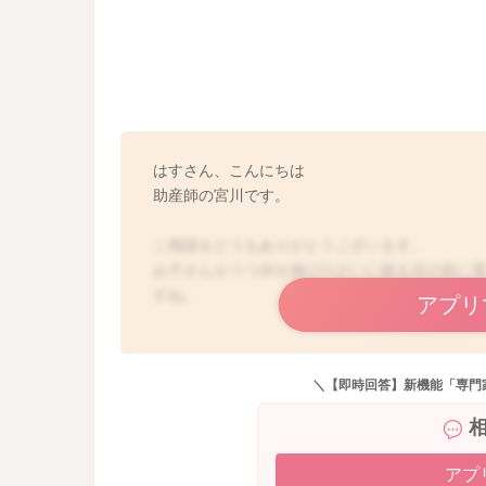
はすさん、こんにちは
助産師の宮川です。
ご相談をどうもありがとうございます。
お子さんがうつ伏せ遊びのざいに鏡を目の前に
すね。
アプリ
お子さんは泣いていたりしていたでしょうか？
添付をしてくださったお写真を拝見する限りで
＼【即時回答】新機能「専門
鏡の淵、枠は白く覆われていますね。
大泉門にも特に変わった様子はなさそうに感じ
鏡の淵、枠の辺りも鋭利な角度にはなっていな
いていたかと思うのですが、鋭利ではない分脳
アプ