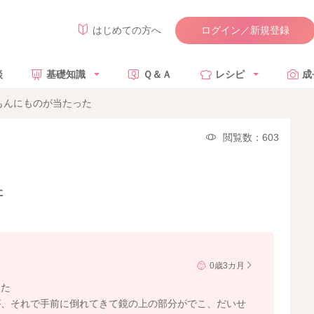
ログイン／新規登録
はじめての方へ
談
基礎知識
Ｑ＆Ａ
レシピ
成
もんにものが当たった
閲覧数：603
た
0歳3カ月
した
が、それで手前に倒れてきて鏡の上の部分がでこ、だいせ