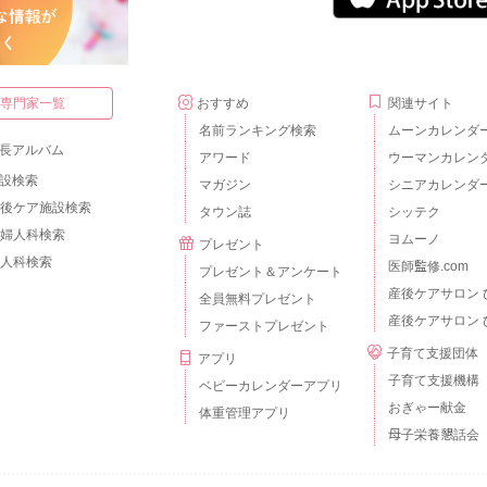
・専門家一覧
おすすめ
関連サイト
名前ランキング検索
ムーンカレンダ
長アルバム
アワード
ウーマンカレン
設検索
マガジン
シニアカレンダ
後ケア施設検索
タウン誌
シッテク
婦人科検索
ヨムーノ
プレゼント
人科検索
医師監修.com
プレゼント＆アンケート
産後ケアサロン 
全員無料プレゼント
産後ケアサロン 
ファーストプレゼント
子育て支援団体
アプリ
子育て支援機構
ベビーカレンダーアプリ
おぎゃー献金
体重管理アプリ
母子栄養懇話会