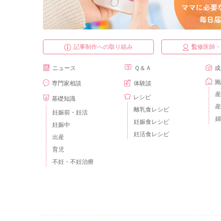
記事制作への取り組み
監修医師
ニュース
Ｑ＆Ａ
成
施
専門家相談
体験談
産
レシピ
基礎知識
産
離乳食レシピ
妊娠前・妊活
婦
妊娠食レシピ
妊娠中
妊活食レシピ
出産
育児
不妊・不妊治療