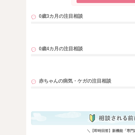
た。
大泉門のあたりにいつも以上に腫れたりするよ
0歳3カ月の
注目相談
の違いを感じいることがないようでしたら、様
また成長に伴って、少しずつ手を頭にも伸ばす
も
他のお子さんでも自分の頭に手を伸ばして、触
しかしまだ腕の長さも短く、その分手が届くあ
0歳4カ月の
注目相談
そこから触れていたとしてもそこからぐいっと
いかと思います。
お子さんが触れる分には、問題になるようなこ
も
良かったら参考になさってみてください。
赤ちゃんの病気・ケガの
注目相談
どうぞよろしくお願いします。
も
＼【即時回答】新機能「専門