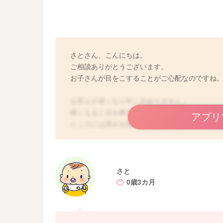
さとさん、こんにちは。
ご相談ありがとうございます。
お子さんが目をこすることがご心配なのですね
お答えが遅くなり申し訳ありません。
眠くなると目を擦るお子さんは多いですよ。眠
アプリ
ところには痒みを感じやすくなることがありま
反応などの場合もありますが、眠いときという
ていいと思いますよ。特に目の周りの皮膚は薄
くあります。乾燥などで痒みが出てしまう場合
なかやめさせることは難しい場合もあるのかも
さと
めに保湿なさると良いかと思いますよ。ポイン
0歳3カ月
いますよ。ワセリンでしたら、目に入ってしま
と、多少擦っても、皮膚の保護になるかと思い
は、見ているのがかわいそうになるかと思いま