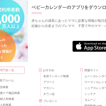
赤ちゃんの成長にあったママに必要な情報が毎日
妊娠から出産までのプレママ、子育て中のママ・
・専門家一覧
おすすめ
関連サイト
名前ランキング検索
ムーンカレンダ
長アルバム
アワード
ウーマンカレン
設検索
マガジン
シニアカレンダ
後ケア施設検索
タウン誌
シッテク
婦人科検索
ヨムーノ
プレゼント
人科検索
医師監修.com