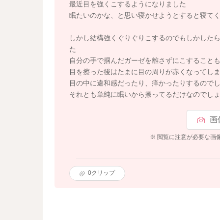
最近目を強くこするようになりました
眠たいのかな、と思い寝かせようとすると寝て
しかし結構強くぐりぐりこするのでもしかした
た
自分の手で掴んだガーゼを離さずにこすること
目を擦った後はたまに目の周りが赤くなってし
目の中に違和感だったり、痒かったりするので
それとも単純に眠いから擦ってるだけなのでし
画
※ 閲覧に注意が必要な画
0
クリップ