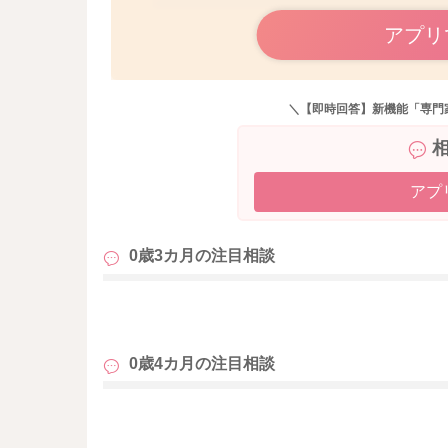
アプリ
＼【即時回答】新機能「専門
アプ
0歳3カ月の
注目相談
も
0歳4カ月の
注目相談
も