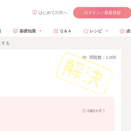
ログイン／新規登録
はじめての方へ
談
基礎知識
Ｑ＆Ａ
レシピ
成
こする
閲覧数：1,005
0歳3カ月