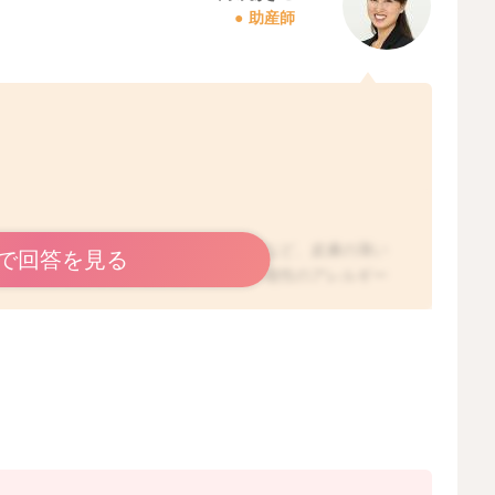
助産師
。
い時には、体温が上がりますので、お顔など、皮膚の薄い
で回答を見る
す。稀にかゆみや違和感があったり、一過性のアレルギー
タイミングだけであれば、しばらくご様子を見ていただい
いので、少しの擦る刺激でも、赤くなったりすることはよ
もありますが、お子さんの癖という場合も多いので、なか
しれませんね。お子さんが擦ってしまうのであれば、こま
トは、予防的に、擦る前につけていただく方がいいかと思
ったとしても問題ないですので、たっぷりつけていただく
ます。よろしければお試しくださいね。ママさんとして
すが、お子さんの皮膚は次第に強くなっていきますので、