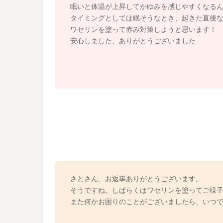
明らかに目の充血が見られたりするのでなけれ
眠いと体温が上昇してかゆみを感じやすくなる
ね。
タイミングとしては眠そうなとき、起きた直後
ワセリンを塗って赤み対策しようと思います！
安心しました、ありがとうございました
さとさん、お返事ありがとうございます。
そうですね。しばらくはワセリンを塗ってご様
また何かお困りのことがございましたら、いつ