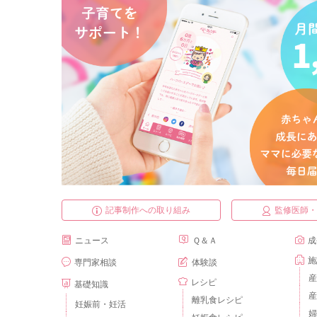
記事制作への取り組み
監修医師
ニュース
Ｑ＆Ａ
成
施
専門家相談
体験談
産
レシピ
基礎知識
産
離乳食レシピ
妊娠前・妊活
婦