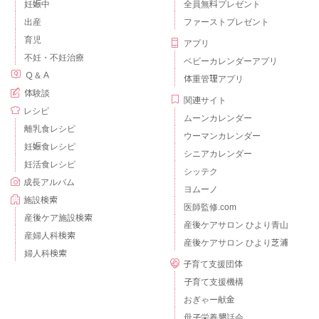
妊娠中
全員無料プレゼント
出産
ファーストプレゼント
育児
アプリ
不妊・不妊治療
ベビーカレンダーアプリ
Ｑ＆Ａ
体重管理アプリ
体験談
関連サイト
レシピ
ムーンカレンダー
離乳食レシピ
ウーマンカレンダー
妊娠食レシピ
シニアカレンダー
妊活食レシピ
シッテク
成長アルバム
ヨムーノ
施設検索
医師監修.com
産後ケア施設検索
産後ケアサロン ひより青山
産婦人科検索
産後ケアサロン ひより芝浦
婦人科検索
子育て支援団体
子育て支援機構
おぎゃー献金
母子栄養懇話会