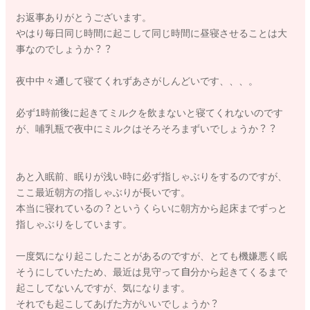
そうすると夜の就寝時間も早まってくれると思いますよ。
お返事ありがとうございます。
やはり毎日同じ時間に起こして同じ時間に昼寝させることは大
日中のねんねの長さが短すぎても夜のねんねの質が悪くなって
事なのでしょうか？？
しまうことはあります。
今ぐらいの年月齢でしたら、トータルで2~3時間ほど寝てくれて
夜中中々通して寝てくれずあさがしんどいです、、、。
いてもいいですよ。
必ず1時前後に起きてミルクを飲まないと寝てくれないのです
ありさんも大変だと思いますので、一緒にお休みできる時には
が、哺乳瓶で夜中にミルクはそろそろまずいでしょうか？？
休むようになさってみてください。
どうぞよろしくお願いします。
あと入眠前、眠りが浅い時に必ず指しゃぶりをするのですが、
ここ最近朝方の指しゃぶりが長いです。
本当に寝れているの？というくらいに朝方から起床までずっと
指しゃぶりをしています。
2025/7/15 21:29
一度気になり起こしたことがあるのですが、とても機嫌悪く眠
そうにしていたため、最近は見守って自分から起きてくるまで
起こしてないんですが、気になります。
それでも起こしてあげた方がいいでしょうか？