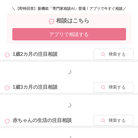
す。
＼【即時回答】新機能「専門家相談AI」登場！アプリで今すぐ相談／
相談はこちら
また寝るにもエネルギーが必要になると言われることがありま
す。
アプリで相談する
日中の摂取エネルギー量を増やすようにされてみることで、夜
間の眠りの質が変わることもありますよ。
欲しがって起きること、朝方に指しゃぶりをすることももなく
1歳2カ月の
注目相談
検索する
なるかもしれません。
早く眠れるようになることでも、眠りの質が良くなり、早朝に
もっと見る
目を覚ますこともなくなることがありますよ。
1歳3カ月の
注目相談
検索する
良かったら参考になさってみてください。
どうぞよろしくお願いします。
もっと見る
赤ちゃんの生活の
注目相談
検索する
2025/7/16 21:49