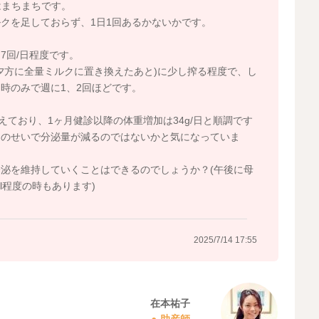
はまちまちです。
クを足しておらず、1日1回あるかないかです。
7回/日程度です。
夕方に全量ミルクに置き換えたあと)に少し搾る程度で、し
時のみで週に1、2回ほどです。
超えており、1ヶ月健診以降の体重増加は34g/日と順調です
そのせいで分泌量が減るのではないかと気になっていま
泌を維持していくことはできるのでしょうか？(午後に母
ml程度の時もあります)
2025/7/14 17:55
在本祐子
助産師