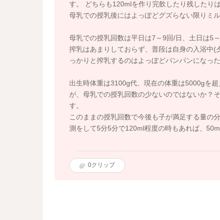
す。 どちらも120mlを作り完飲したり残したり
母乳での授乳後にはよっぽどグズらない限りミル
母乳での授乳回数は平日は7～9回/日、土日は5～
搾乳はあまりしておらず、普段は自身の入浴中(
っかりと搾乳するのはよっぽどパンパンになった
出生時体重は3100g代、現在の体重は5000gを
が、母乳での授乳回数の少ないのではないか？
す。
このままの授乳回数で今後も子が満足する量の分
測をして5分5分で120ml程度の時もあれば、50
0
クリップ