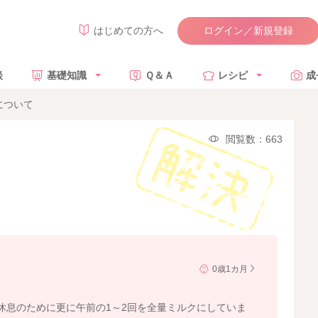
ログイン／新規登録
はじめての方へ
談
基礎知識
Ｑ＆Ａ
レシピ
成
について
閲覧数：663
0歳1カ月
休息のために更に午前の1～2回を全量ミルクにしていま