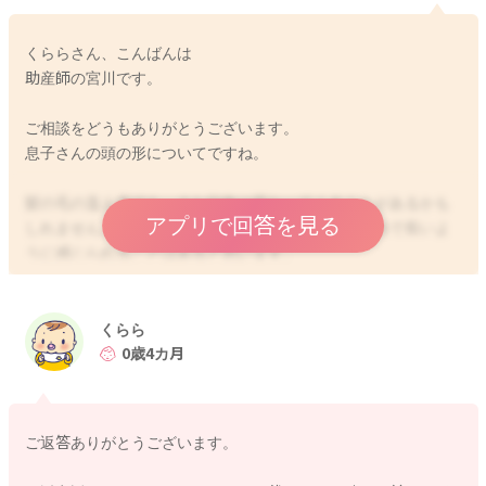
くららさん、こんばんは
助産師の宮川です。
ご相談をどうもありがとうございます。
息子さんの頭の形についてですね。
髪の毛の生え方でも、また印象は変わってくることがあるかも
アプリで回答を見る
しれません。同じようにおでこ方後頭部にかけて斜めで長いよ
うに感じられることはあると思います。
実際のお子さんの頭の形はわからないのですが、ご心配な時に
はかかりつけの先生にもご相談いただくといいと思いますよ。
くらら
仰向けで寝ていることが多くなると、後頭部も絶壁気味になっ
0歳4カ月
てしまうこともあります。
なのでうつ伏せ遊びの時間を増やすようにしていただき、圧が
受けることが減るようにされてみるといいと思いますよ。
ご返答ありがとうございます。
どうぞよろしくお願いします。