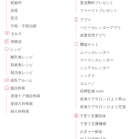
妊娠中
全員無料プレゼント
出産
ファーストプレゼント
育児
アプリ
不妊・不妊治療
ベビーカレンダーアプリ
Ｑ＆Ａ
体重管理アプリ
体験談
関連サイト
レシピ
ムーンカレンダー
離乳食レシピ
ウーマンカレンダー
妊娠食レシピ
シニアカレンダー
妊活食レシピ
シッテク
成長アルバム
ヨムーノ
施設検索
医師監修.com
産後ケア施設検索
産後ケアサロン ひより青山
産婦人科検索
産後ケアサロン ひより芝浦
婦人科検索
子育て支援団体
子育て支援機構
おぎゃー献金