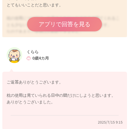
とてもいいことだと思います。
枕の使用については、お子さんもじっとそのまま寝てくれるこ
アプリで回答を見る
とも少ないと思いますし、窒息の危険もあると思います。
なのであまりご使用はお勧めできません。
目の前で様子を見てあげていられる間のご使用はもちろんいい
と思いますが、またご家族でご相談いただけたらと思います。
くらら
どうぞよろしくお願いします。
0歳4カ月
ご返答ありがとうございます。
2025/7/14 19:07
枕の使用は見ていられる日中の間だけにしようと思います。
ありがとうございました。
2025/7/15 9:15