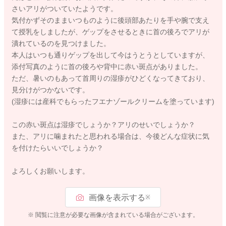
さいアリがついていたようです。
気付かずそのままいつものように後頭部あたりを手や腕で支え
て授乳をしましたが、ゲップをさせるときに首の後ろでアリが
潰れているのを見つけました。
本人はいつも通りゲップを出して今はうとうとしていますが、
添付写真のように首の後ろや背中に赤い斑点がありました。
ただ、暑いのもあって首周りの湿疹がひどくなってきており、
見分けがつかないです。
(湿疹には産科でもらったフエナゾールクリームを塗っています)
この赤い斑点は湿疹でしょうか？アリのせいでしょうか？
また、アリに噛まれたと思われる場合は、今後どんな症状に気
を付けたらいいでしょうか？
よろしくお願いします。
画像を表示する
※
※ 閲覧に注意が必要な画像が含まれている場合がございます。