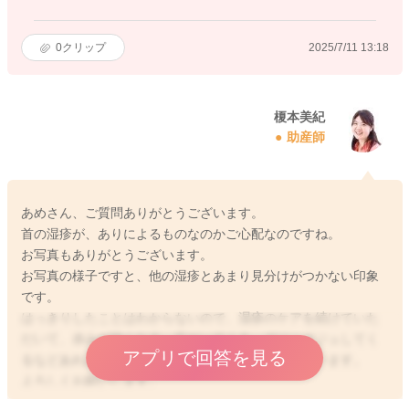
0
クリップ
2025/7/11 13:18
榎本美紀
助産師
あめさん、ご質問ありがとうございます。
首の湿疹が、ありによるものなのかご心配なのですね。
お写真もありがとうございます。
お写真の様子ですと、他の湿疹とあまり見分けがつかない印象
です。
はっきりしたことはわからないので、湿疹のケアを続けていた
だいて、赤みが強くなる、広がってくる、グジュグジュしてく
アプリで回答を見る
るなどあれば受診していただいた方が良いかなと思います。
よろしくお願いします。