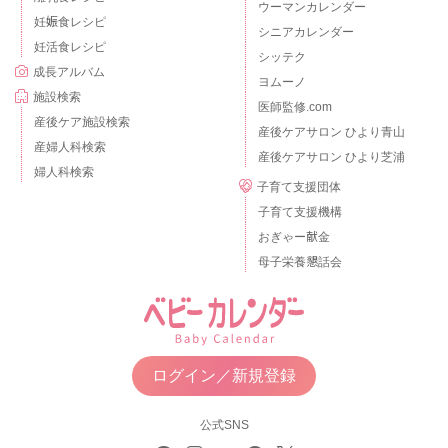
ウーマンカレンダー
妊娠食レシピ
シニアカレンダー
妊活食レシピ
シッテク
成長アルバム
ヨムーノ
施設検索
医師監修.com
産後ケア施設検索
産後ケアサロン ひより青山
産婦人科検索
産後ケアサロン ひより芝浦
婦人科検索
子育て支援団体
子育て支援機構
おぎゃー献金
母子栄養懇話会
ログイン／新規登録
公式SNS