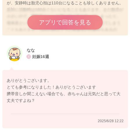
が、安静時は胎児心拍は110台になることも珍しくありません。
反対に活動時は160台ぐらいになることもあります。まだ胎児が
小さいので、臍胎音といって臍の緒の音を拾ってしまったり、
アプリで回答を見る
母体音といってママの子宮付近にある動脈の音を拾ってしまう
こともあります。70台の時はママの母体音の可能性もあるの
で、同時に脈拍を手首などで測って同調していないか確認して
も良いかと思います。
少しでも参考になれば幸いです。
なな
よろしくお願いします。
妊娠16週
ありがとうございます。
2025/6/28 10:44
とても参考になりました！ありがとうございます
臍帯音しか聞こえない場合でも、赤ちゃんは元気だと思って大
丈夫ですよね？
2025/6/28 12:22