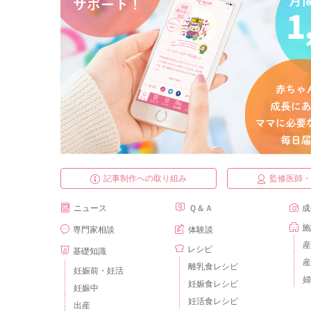
記事制作への取り組み
監修医師
ニュース
Ｑ＆Ａ
成
施
専門家相談
体験談
産
レシピ
基礎知識
産
離乳食レシピ
妊娠前・妊活
婦
妊娠食レシピ
妊娠中
妊活食レシピ
出産