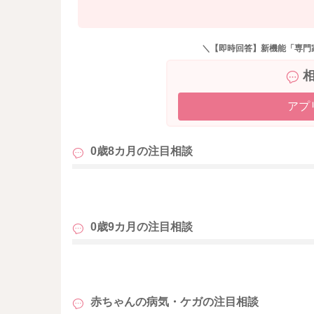
＼【即時回答】新機能「専門
アプ
0歳8カ月の
注目相談
も
0歳9カ月の
注目相談
も
赤ちゃんの病気・ケガの
注目相談