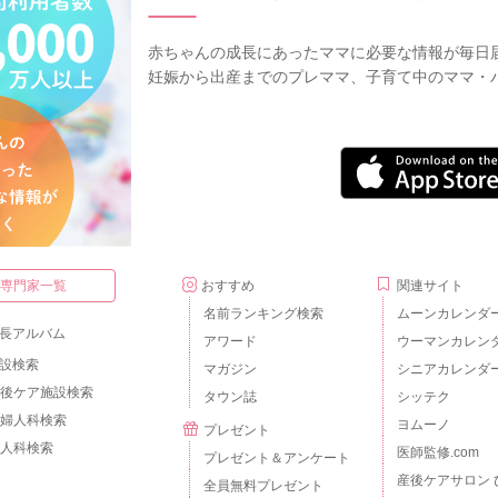
赤ちゃんの成長にあったママに必要な情報が毎日
妊娠から出産までのプレママ、子育て中のママ・
・専門家一覧
おすすめ
関連サイト
名前ランキング検索
ムーンカレンダ
長アルバム
アワード
ウーマンカレン
設検索
マガジン
シニアカレンダ
後ケア施設検索
タウン誌
シッテク
婦人科検索
ヨムーノ
プレゼント
人科検索
医師監修.com
プレゼント＆アンケート
産後ケアサロン 
全員無料プレゼント