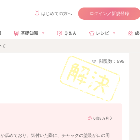
ログイン／新規登録
はじめての方へ
談
基礎知識
Ｑ＆Ａ
レシピ
成
いて
閲覧数：595
0歳8カ月
にか舐めており、気付いた際に、チャックの塗装が口の周