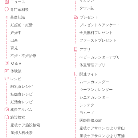
マガジン
ニュース
タウン誌
専門家相談
基礎知識
プレゼント
妊娠前・妊活
プレゼント＆アンケート
妊娠中
全員無料プレゼント
出産
ファーストプレゼント
育児
アプリ
不妊・不妊治療
ベビーカレンダーアプリ
Ｑ＆Ａ
体重管理アプリ
体験談
関連サイト
レシピ
ムーンカレンダー
離乳食レシピ
ウーマンカレンダー
妊娠食レシピ
シニアカレンダー
妊活食レシピ
シッテク
成長アルバム
ヨムーノ
施設検索
医師監修.com
産後ケア施設検索
産後ケアサロン ひより青山
産婦人科検索
産後ケアサロン ひより芝浦