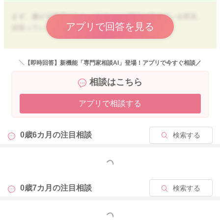
まず、嫌がる様子はなく、スプーンに興味が持てている状況、
アプリで回答を見る
頑張っていますね。
よだれと一緒に口にいれた食べ物が出てしまっている様子との
こと、
＼【即時回答】新機能「専門家相談AI」登場！アプリで今すぐ相談／
離乳食を食べる姿勢はいかがでしょうか？
相談はこちら
姿勢を保つことと飲み込む2つの動作を同時に進めることは難し
いです。
アプリで相談する
飲み込むことに集中できるように、
授乳時のように、上体を後ろに倒し、飲み込むだけの姿勢で挑
戦してみてください。
0歳6カ月の
注目相談
検索する
よろしくお願いします。
もっと見る
2025/6/23 23:10
0歳7カ月の
注目相談
検索する
もっと見る