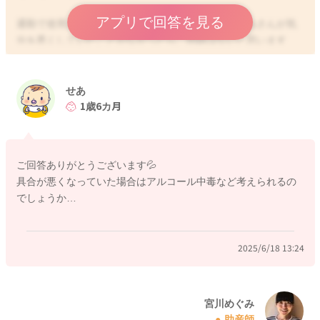
アプリで回答を見る
通勤で使用されていたということですが、それでせあさんが気
分を悪くしていたことがなかったら、問題はないと思います
よ。
せあ
どうぞよろしくお願いします。
1歳6カ月
ご回答ありがとうございます💦
2025/6/18 13:15
具合が悪くなっていた場合はアルコール中毒など考えられるの
でしょうか…
2025/6/18 13:24
宮川めぐみ
助産師