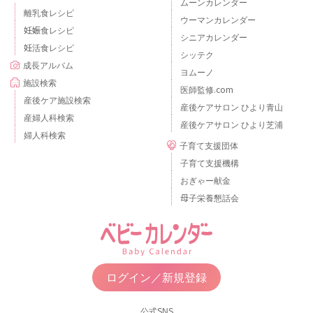
ムーンカレンダー
離乳食レシピ
ウーマンカレンダー
妊娠食レシピ
シニアカレンダー
妊活食レシピ
シッテク
成長アルバム
ヨムーノ
施設検索
医師監修.com
産後ケア施設検索
産後ケアサロン ひより青山
産婦人科検索
産後ケアサロン ひより芝浦
婦人科検索
子育て支援団体
子育て支援機構
おぎゃー献金
母子栄養懇話会
ログイン／新規登録
公式SNS