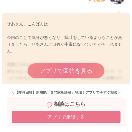
せあさん、こんばんは
今回のことで気分が悪くなり、嘔吐をしているようなことがあ
りましたら、せあさんご自身が中毒になっていたかもしれませ
ん。
実際にそのような状態だったでしょうか？
アプリで回答を見る
赤ちゃんへの影響するのは、せあさんが嘔吐をしていたり、ぐ
ったりするようなことがありましたら、赤ちゃんにも影響が心
配になるかと思います。
(せあさんの血中濃度が高くなればなるほど赤ちゃんへの影響は
＼【即時回答】新機能「専門家相談AI」登場！アプリで今すぐ相談／
心配になると思います。)
相談はこちら
ご心配な時には、かかりつけの先生にもご相談なさってみてく
アプリで相談する
ださい。
どうぞよろしくお願いします。