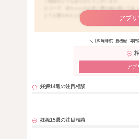
ご相談をどうもありがとうございます。
エコーで、赤ちゃんのお首に臍の緒が巻いてあ
とても驚かれたと思います。
アプリ
臍の緒をお首に巻いている赤ちゃんは少なくあ
2回巻いたまま生まれてくる赤ちゃんもいます。
＼【即時回答】新機能「専門
これからお腹の中で過ごしている中で、巻いて
し、変わらないままということもあると思いま
アプ
経過を見ていくことにはなります。
はっきりと大丈夫ですと、実際の状況を確認で
妊娠14週の
注目相談
せっかくご相談くださっているのに、申し訳あ
どうぞよろしくお願いします。
も
妊娠15週の
注目相談
も