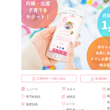
記事制作への取り組み
監修医師
ニュース
Ｑ＆Ａ
成
施
専門家相談
体験談
産
レシピ
基礎知識
産
離乳食レシピ