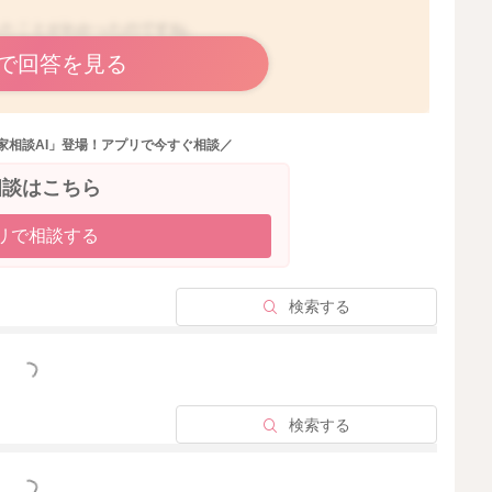
ったことがわかったのですね。
で回答を見る
りません。
家相談AI」登場！アプリで今すぐ相談／
いたものが回っているうちに解けることもあると思います
相談はこちら
す。
リで相談する
きないこともあるため、お返事をすることができません。
りません。
検索する
っと見る
検索する
2025/6/17 20:27
っと見る