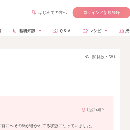
ログイン／新規登録
はじめての方へ
談
基礎知識
Ｑ＆Ａ
レシピ
成
閲覧数：581
妊娠14週
の首にへその緒が巻かれてる状態になっていました。