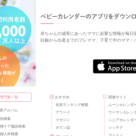
赤ちゃんの成長にあったママに必要な情報が毎日
妊娠から出産までのプレママ、子育て中のママ・
・専門家一覧
おすすめ
関連サイト
名前ランキング検索
ムーンカレンダ
長アルバム
アワード
ウーマンカレン
設検索
マガジン
シニアカレンダ
後ケア施設検索
タウン誌
シッテク
婦人科検索
ヨムーノ