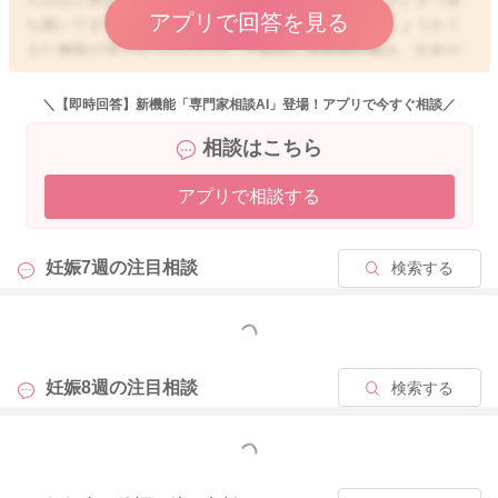
アプリで回答を見る
ち着いてきていたようなのですが、今朝はいかがでしょうか？
また腰痛が強くなっていたり、下腹部に違和感や痛み、出血が
見られるようなこともありませんか？
＼【即時回答】新機能「専門家相談AI」登場！アプリで今すぐ相談／
相談はこちら
悪寒は自律神経のバランスを崩されていることもないかなとも
思いました。
アプリで相談する
初期の頃でもホルモンの影響を受けて、腰痛が見られるように
なることもあると思います。
妊娠7週の
注目相談
検索する
腰痛が強まっていたり、下腹部にも違和感など変わったことが
ないようでしたら、引き続き足元から冷え対策をしていただき
つつ、様子を見て見ていただけたらどうかなとも思いました。
もっと見る
ご心配が残る時には、早めに受診をしていただき、先生にもご
妊娠8週の
注目相談
検索する
相談いただけたらと思います。
そうしていただくことで、よりご安心いただけると思います。
もっと見る
どうぞよろしくお願いします。