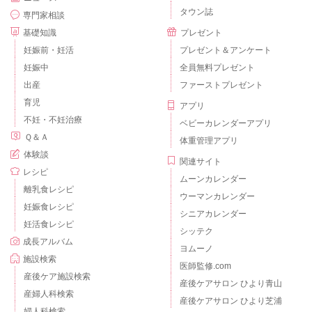
タウン誌
専門家相談
基礎知識
プレゼント
妊娠前・妊活
プレゼント＆アンケート
妊娠中
全員無料プレゼント
出産
ファーストプレゼント
育児
アプリ
不妊・不妊治療
ベビーカレンダーアプリ
Ｑ＆Ａ
体重管理アプリ
体験談
関連サイト
レシピ
ムーンカレンダー
離乳食レシピ
ウーマンカレンダー
妊娠食レシピ
シニアカレンダー
妊活食レシピ
シッテク
成長アルバム
ヨムーノ
施設検索
医師監修.com
産後ケア施設検索
産後ケアサロン ひより青山
産婦人科検索
産後ケアサロン ひより芝浦
婦人科検索