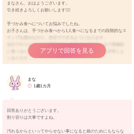
まなさん、おはようございます。
引き続きよろしくお願いします🙇‍♂️
手づかみ食べについてお悩みでしたね。
お子さんは、手づかみ食べから1人食べになるまでの段階的なス
テップを踏みながら、自分でできるようになります。
自分でやりたいという意欲がないお子さんですと、まだ積極的
アプリで回答を見る
に食べるにつながらず、遊びで終わってしまうことも非常によ
くあります。
とは言え、やらせてみる環境は大事になります。 手づかみ食
べには発達を伸ばすメリットがあります。
まな
目で見た食べものを手にとって口に運ぶ動作は協調運動の発達
1歳1カ月
を伸ばします。
見て、触って、手を動かして、口へ運ぶ、そんな運動の全てが
回答ありがとうございます。
協力し合って初めてうまくいく動作です。
割り切りは大事ですよね。
試行錯誤をお子さん自身が繰り返し繰り返し行い、手先の器用
さが増していくと言われています。 また、赤ちゃん自身が、自
汚れるからといってやらせない事になると娘のためにもならな
分でできるという自信を高めていきますよ。 少しずつで構い