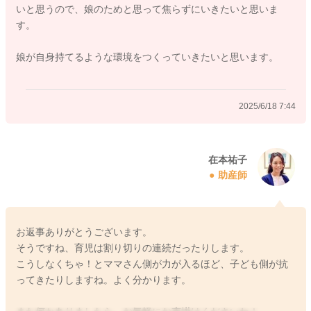
いと思うので、娘のためと思って焦らずにいきたいと思いま
ませんので、遊んでしまってもOK！としながら、やらせてあげ
す。
るのを継続してくださいね！
寝かしつけと遊びもそうですが、ここの大人側の割り切りがポ
娘が自身持てるような環境をつくっていきたいと思います。
イントになります。
これから先ずっと遊んで食べないということは考えにくいです
から、焦らずにいきたいですね。
2025/6/18 7:44
最終的に上手に食べられるようになるのは、3歳くらい。 それ
くらい幅がありますから、まずは焦らずに気長にやっていきま
しょうね。
在本祐子
助産師
またこの時期のお子さんは、軽食もふくめて平均１日４～５回
の食事をしてOK。食事時間は、1回長くても20分くらいが目安
てよいです。 食べたそうなタイミングを逃さずに回数を増や
しても大丈夫ですよ。反対に、空腹すぎても機嫌が悪くなりま
お返事ありがとうございます。
すから、疲れていないタイミングがおすすめです。
そうですね、育児は割り切りの連続だったりします。
こうしなくちゃ！とママさん側が力が入るほど、子ども側が抗
あれも！これも！と、栄養を気にするのも大事ですが、考え過
ってきたりしますね。よく分かります。
ぎなくて大丈夫。色々な食材を満遍なくチャレンジしたいです
ね。