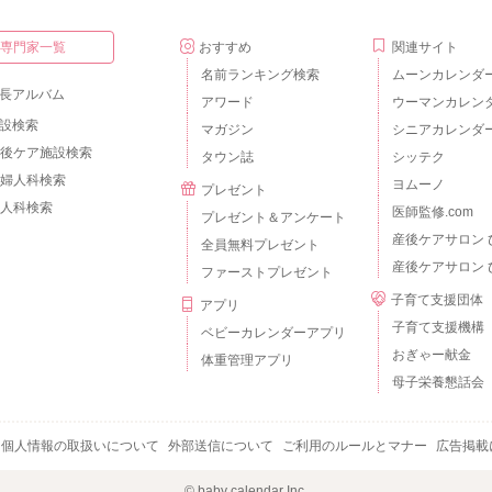
・専門家一覧
おすすめ
関連サイト
名前ランキング検索
ムーンカレンダ
長アルバム
アワード
ウーマンカレン
設検索
マガジン
シニアカレンダ
後ケア施設検索
タウン誌
シッテク
婦人科検索
ヨムーノ
プレゼント
人科検索
医師監修.com
プレゼント＆アンケート
産後ケアサロン 
全員無料プレゼント
産後ケアサロン 
ファーストプレゼント
子育て支援団体
アプリ
子育て支援機構
ベビーカレンダーアプリ
おぎゃー献金
体重管理アプリ
母子栄養懇話会
個人情報の取扱いについて
外部送信について
ご利用のルールとマナー
広告掲載
© baby calendar Inc.