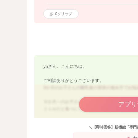
0
クリップ
ynさん、こんにちは。
ご相談ありがとうございます。
9か月のお子さんの離乳食の形状の進め方でお悩
９か月～のお子さんは、５～８ｍｍ角が目安に
アプリ
１ｃｍだと食べにくそうな様子もあるとのこと
いです。
突然大きさが変わると拒否反応をしめすお子さ
＼【即時回答】新機能「専門
徐々に大きさを進めていく形で大丈夫ですよ。