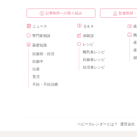
記事制作への取り組み
監修医師
ニュース
Ｑ＆Ａ
成
施
専門家相談
体験談
産
レシピ
基礎知識
産
離乳食レシピ
妊娠前・妊活
婦
妊娠食レシピ
妊娠中
妊活食レシピ
出産
育児
不妊・不妊治療
ベビーカレンダーとは？
運営会社