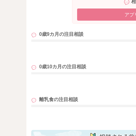
また、果物についてですが、
お子さんが苦手なものと組み合わせることで食
アプ
１食１０ｇ程度の少量であれば、毎回食卓にの
甘い味は癖になりやすいので、甘みがないと食
0歳9カ月の
注目相談
て、進めていけると安心ですよ。
よろしくお願いします。
も
0歳10カ月の
注目相談
も
離乳食の
注目相談
も