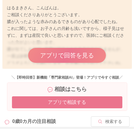
はるまきさん、こんばんは。
ご相談くださりありがとうございます。
膿が入ったような赤みのあるできものがあり心配でしたね。
これに関しては、お子さんの月齢も浅いですから、様子見はせ
ずに、まずは産院で良いと思いますので、医師にご相談くださ
った方がよいと思います。
膿が出てしまえば、自然に治ることもあるかもしれませんが、
アプリで回答を見る
一度は診察を受けてくださった方がよいです。
どうぞよろしくお願いします。お大事になされてくださいね。
＼【即時回答】新機能「専門家相談AI」登場！アプリで今すぐ相談／
相談はこちら
2025/6/9 17:46
アプリで相談する
0歳0カ月の
注目相談
検索する