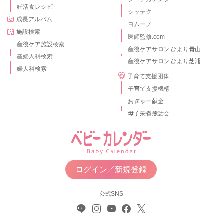
妊活食レシピ
シッテク
成長アルバム
ヨムーノ
施設検索
医師監修.com
産後ケア施設検索
産後ケアサロン ひより青山
産婦人科検索
産後ケアサロン ひより芝浦
婦人科検索
子育て支援団体
子育て支援機構
おぎゃー献金
母子栄養懇話会
ログイン／新規登録
公式SNS