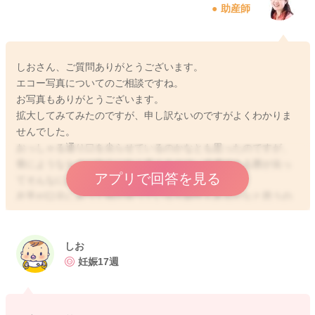
助産師
しおさん、ご質問ありがとうございます。
エコー写真についてのご相談ですね。
お写真もありがとうございます。
拡大してみてみたのですが、申し訳ないのですがよくわかりま
せんでした。
おっしゃる通り口を尖らせているのかなとも思ったのですが、
骨にようなものが中心に白く見えるので、皮膚である唇が尖っ
アプリで回答を見る
てそんなにはっきり写るのかなと疑問が残ります。
左手が口元にあって指が写っている可能性もあるかなと思うの
ですが、次回の健診時に医師へ確認していただくのが1番良いか
なと思います。
お力になれずに申し訳ありません。
しお
妊娠17週