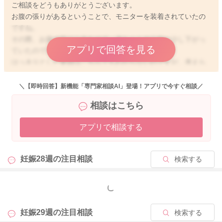
ご相談をどうもありがとうございます。
お腹の張りがあるということで、モニターを装着されていたの
ですね。
その際、お腹の張りに合わせて、赤ちゃんの心拍が少し下がっ
アプリで回答を見る
ていたのですね。
はっきりとした要因はこちらでもわからないのですが、考えら
れることとしてはお腹の張りのタイミングに臍帯を子宮の壁と
赤ちゃんの体とで挟んでしまうことがあったのかなと思いまし
＼【即時回答】新機能「専門家相談AI」登場！アプリで今すぐ相談／
た。
相談はこちら
すぐに心拍が元の140〜150回の平均心拍数にまだ戻っていた様
でしたら、頻発していることもなかったのであれば、問題はな
アプリで相談する
いとされるのではと思います。
またかかりつけの先生にもご見解を伺ってみてください。
妊娠28週の
注目相談
検索する
どうぞよろしくおねがいします。
もっと見る
2025/6/1 9:21
妊娠29週の
注目相談
検索する