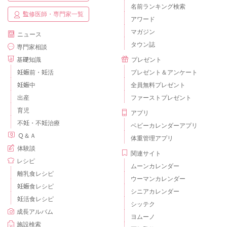
名前ランキング検索
監修医師・専門家一覧
アワード
マガジン
ニュース
タウン誌
専門家相談
基礎知識
プレゼント
妊娠前・妊活
プレゼント＆アンケート
妊娠中
全員無料プレゼント
出産
ファーストプレゼント
育児
アプリ
不妊・不妊治療
ベビーカレンダーアプリ
Ｑ＆Ａ
体重管理アプリ
体験談
関連サイト
レシピ
ムーンカレンダー
離乳食レシピ
ウーマンカレンダー
妊娠食レシピ
シニアカレンダー
妊活食レシピ
シッテク
成長アルバム
ヨムーノ
施設検索