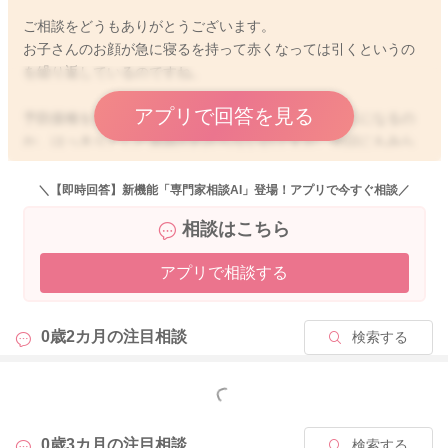
ご相談をどうもありがとうございます。
お子さんのお顔が急に寝るを持って赤くなっては引くというの
を繰り返しているのですね。
アプリで回答を見る
予防接種を受けられていたということで、その副反応になるの
か、はっきりとした原因がわからないのですが、明日にもみら
れるようでしたら、ご心配だと思いますのでかかりつけの先生
にもご相談なさってみてください。
＼【即時回答】新機能「専門家相談AI」登場！アプリで今すぐ相談／
相談はこちら
せっかくご相談くださったのに、このようなお返事となり申し
訳ありません。
アプリで相談する
どうぞよろしくおねがいします。
0歳2カ月の
注目相談
検索する
2025/5/29 22:00
もっと見る
0歳3カ月の
注目相談
検索する