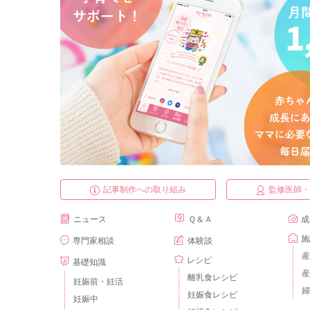
記事制作への取り組み
監修医師
ニュース
Ｑ＆Ａ
成
施
専門家相談
体験談
産
レシピ
基礎知識
産
離乳食レシピ
妊娠前・妊活
婦
妊娠食レシピ
妊娠中