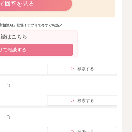
のに時間がかかってしまうのですね。
で回答を見る
などないか確認されてみても変わらないでしょうか？
家相談AI」登場！アプリで今すぐ相談／
相談はこちら
りますが、ご心配な時にはかかりつけの先生にもご相談い
リで相談する
たらと思います。
検索する
っと見る
2025/5/23 20:53
検索する
っと見る