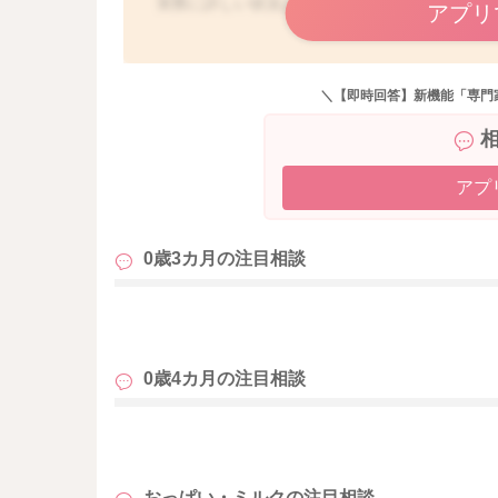
実際に詳しい状況はわからないのですが、飲む
アプリ
疲れて眠ってしまうのでしょうか？
哺乳瓶の乳首のサイズを変えてみたり、詰まり
＼【即時回答】新機能「専門
成長に伴い、飲み方も変化をしてくる頃にもな
ただくといいと思いますよ。
アプ
そうして安心ができるようにしてみていただけ
どうぞよろしくおねがいします。
0歳3カ月の
注目相談
も
0歳4カ月の
注目相談
も
おっぱい・ミルクの
注目相談