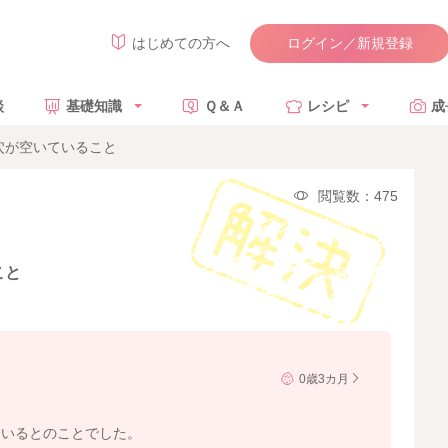
ログイン／新規登録
はじめての方へ
談
基礎知識
Ｑ＆Ａ
レシピ
成
穴が空いていること
閲覧数：475
こと
0歳3カ月
ているとのことでした。