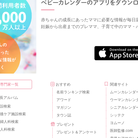
赤ちゃんの成長にあったママに必要な情報が毎日
妊娠から出産までのプレママ、子育て中のママ・
・専門家一覧
おすすめ
関連サイト
名前ランキング検索
ムーンカレンダ
長アルバム
アワード
ウーマンカレン
設検索
マガジン
シニアカレンダ
後ケア施設検索
タウン誌
シッテク
婦人科検索
ヨムーノ
プレゼント
人科検索
医師監修.com
プレゼント＆アンケート