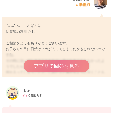
助産師
もふさん、こんばんは
助産師の宮川です。
ご相談をどうもありがとうございます。
お子さんの目に日焼け止めが入ってしまったかもしれないので
すね。
その時に泣いてしまうこともなく、赤くなることもなかったよ
アプリで回答を見る
うでしたら、入っていないのではと思いました。
何か入ってしまうことで、しみたりと痛がるように泣くことも
あると思います。
充血をしてしまうこともあると思います。
もふ
しかしその後も特にお変わりなく過ごされているのであれば、
0歳8カ月
問題はなく、そのまま様子を見ていただいて良いのではと思い
ました。