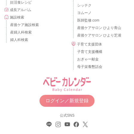
妊活食レシピ
シッテク
成長アルバム
ヨムーノ
施設検索
医師監修.com
産後ケア施設検索
産後ケアサロン ひより青山
産婦人科検索
産後ケアサロン ひより芝浦
婦人科検索
子育て支援団体
子育て支援機構
おぎゃー献金
母子栄養懇話会
ログイン／新規登録
公式SNS