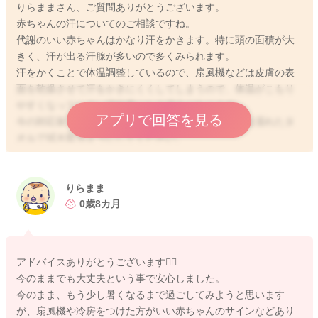
りらままさん、ご質問ありがとうございます。
赤ちゃんの汗についてのご相談ですね。
代謝のいい赤ちゃんはかなり汗をかきます。特に頭の面積が大
きく、汗が出る汗腺が多いので多くみられます。
汗をかくことで体温調整しているので、扇風機などは皮膚の表
面を乾燥させて汗をかきにくくしてしまうので、体温がこもり
やすくなってしまい逆効果になる場合があります。
アプリで回答を見る
今の対応策で問題なく、上記の理由から汗を拭く時は濡れたタ
オルで拭き取るようにしてください。
水分補給は、お茶や水分だと身体に取り込みにくいので、水分
でお腹いっぱいにならないように注意してください。
水分は日中や外出中は、1時間毎に1〜2口ずつ、ミルク量や食事
りらまま
量が減らない程度に調整してみてくださいね。
0歳8カ月
少しでも参考になれば幸いです。
よろしくお願いします。
アドバイスありがとうございます🙇‍♀️
今のままでも大丈夫という事で安心しました。
今のまま、もう少し暑くなるまで過ごしてみようと思います
2025/5/18 0:12
が、扇風機や冷房をつけた方がいい赤ちゃんのサインなどあり