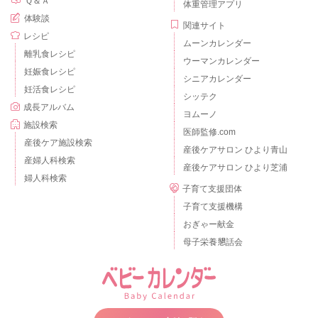
Ｑ＆Ａ
体重管理アプリ
体験談
関連サイト
レシピ
ムーンカレンダー
離乳食レシピ
ウーマンカレンダー
妊娠食レシピ
シニアカレンダー
妊活食レシピ
シッテク
成長アルバム
ヨムーノ
施設検索
医師監修.com
産後ケア施設検索
産後ケアサロン ひより青山
産婦人科検索
産後ケアサロン ひより芝浦
婦人科検索
子育て支援団体
子育て支援機構
おぎゃー献金
母子栄養懇話会