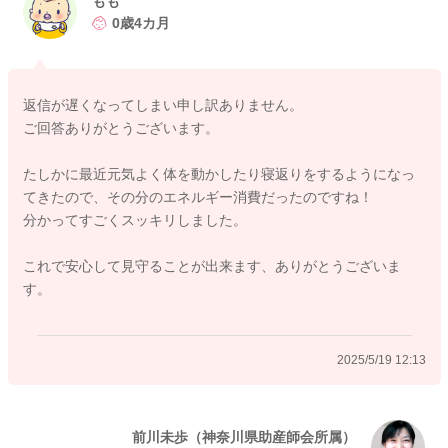
もも
キョロキョロしたり、声を出したり、いろんな刺激を受け止め
0歳4カ月
ることや反応することが、増えていませんか？消費するエネル
ギーもぐんぐんと増える月齢です。
それと同じく、満腹がわかるようになってきた頃です。飲む量
返信が遅くなってしまい申し訳ありません。
と消費する量とのバランスがあまり変わらないとき、体重が増
ご回答ありがとうございます。
えにくくなることはあります。
たしかに最近元気よく体を動かしたり寝返りをするようになっ
ももさんが元気そうだと思えるなら、受診は急ごなくてもよい
てきたので、その分のエネルギー消費だったのですね！
と思います。何か心配、元気そうだけど気になる…場合には、
分かってすごくスッキリしました。
受診をすることで安心できることも増えると思います。
ももさんには娘さんの元気さに気がつくチカラが育っていま
これで安心して見守ることが出来ます、ありがとうございま
す。ご自身の直感や観察する目に、自信を持つことで、より安
す。
心を感じられるかなと思いました。
よろしくお願いいたします。
2025/5/19 12:13
2025/5/16 13:16
前川未歩（神奈川県助産師会所属）