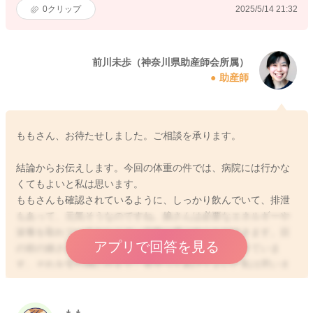
0
クリップ
2025/5/14 21:32
前川未歩（神奈川県助産師会所属）
助産師
ももさん、お待たせしました。ご相談を承ります。
結論からお伝えします。今回の体重の件では、病院には行かな
くてもよいと私は思います。
ももさんも確認されているように、しっかり飲んでいて、排泄
もあって、元気そうなのですね。娘さんは必要なエネルギーや
栄養を取れているからこそ、元気に過ごすことができます。目
アプリで回答を見る
の前の娘さんの力を確認することが、ももさんはできていま
す。それを安心感にかえて、見守ってあげてよいと私は思いま
した。
手足だけでなく、全身がよく動くようになっていませんか？