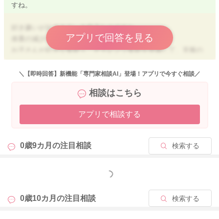
すね。
好き嫌いが出てきている様子なのですね。
アプリで回答を見る
体重の減少も感じていらっしゃるとのこと、
お子さんが好きな食材＋、チャレンジ食材を準備して、克服の
機会は作っていけるとよいですね。
ベビーフードを試してみる。
＼【即時回答】新機能「専門家相談AI」登場！アプリで今すぐ相談／
好きな食材に、食べて欲しい食材を組み合わせてみる。
相談はこちら
手づかみなど、お子さんが自分で食べる喜びを感じられるよう
にしてみる。
アプリで相談する
など、よろしければお試しください。
食事量が少ない場合は、食後の授乳量をしっかり確保するよう
0歳9カ月の
注目相談
検索する
にして、体重増加につなげていけると安心ですよ。
よろしくお願いします。
もっと見る
0歳10カ月の
注目相談
検索する
2025/5/12 10:56