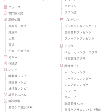
マガジン
ニュース
タウン誌
専門家相談
基礎知識
プレゼント
妊娠前・妊活
プレゼント＆アンケート
妊娠中
全員無料プレゼント
出産
ファーストプレゼント
育児
アプリ
不妊・不妊治療
ベビーカレンダーアプリ
Ｑ＆Ａ
体重管理アプリ
体験談
関連サイト
レシピ
ムーンカレンダー
離乳食レシピ
ウーマンカレンダー
妊娠食レシピ
シニアカレンダー
妊活食レシピ
シッテク
成長アルバム
ヨムーノ
施設検索
医師監修.com
産後ケア施設検索
産後ケアサロン ひより青山