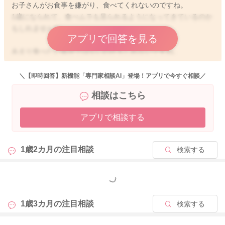
お子さんがお食事を嫌がり、食べてくれないのですね。
1歳になられて、食べムラも見られるようになってきているのか
もしれませんね。
アプリで回答を見る
あまり食べたい気分ではないのかもしれないですね。
体調も特にお変わりはありませんか？
＼【即時回答】新機能「専門家相談AI」登場！アプリで今すぐ相談／
お腹がもっと空くように、体調が特に悪いことはなさそうでし
相談はこちら
たら、体を動かして遊んでもらうようにされてみるのもいいか
もしれません。
アプリで相談する
また日中、お天気の良い日であれば、お外でおにぎりを持って
行って食べてみるのも良いと思います。
1歳2カ月の
注目相談
検索する
気分も変わって、食べてくれることはないかなと思いました。
良かったら参考になさってみてください。
もっと見る
どうぞよろしくお願いします。
1歳3カ月の
注目相談
検索する