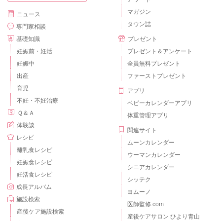
マガジン
ニュース
タウン誌
専門家相談
基礎知識
プレゼント
妊娠前・妊活
プレゼント＆アンケート
妊娠中
全員無料プレゼント
出産
ファーストプレゼント
育児
アプリ
不妊・不妊治療
ベビーカレンダーアプリ
Ｑ＆Ａ
体重管理アプリ
体験談
関連サイト
レシピ
ムーンカレンダー
離乳食レシピ
ウーマンカレンダー
妊娠食レシピ
シニアカレンダー
妊活食レシピ
シッテク
成長アルバム
ヨムーノ
施設検索
医師監修.com
産後ケア施設検索
産後ケアサロン ひより青山