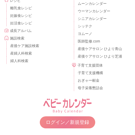
レシピ
ムーンカレンダー
離乳食レシピ
ウーマンカレンダー
妊娠食レシピ
シニアカレンダー
妊活食レシピ
シッテク
成長アルバム
ヨムーノ
施設検索
医師監修.com
産後ケア施設検索
産後ケアサロン ひより青山
産婦人科検索
産後ケアサロン ひより芝浦
婦人科検索
子育て支援団体
子育て支援機構
おぎゃー献金
母子栄養懇話会
ログイン／新規登録