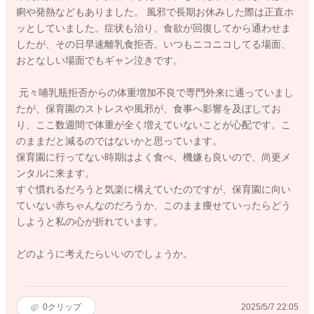
痢や発熱などもありました。 風邪で長期お休みした際は正直ホ
ッとしていました。症状も治り、食欲が回復してから通わせま
したが、その日早速離乳食拒否。いつもニコニコしてる場面、
おとなしい場面でもギャン泣きです。
元々哺乳瓶拒否からの体重増加不良で専門外来に通っていまし
たが、保育園のストレスや風邪が、食事へ影響を及ぼしてお
り、ここ数週間で体重が全く増えていないことが心配です。こ
のままだと減るのではないかと思っています。
保育園に行ってない時期はよく食べ、機嫌も良いので、尚更メ
ンタルに来ます。
すぐ慣れるだろうと気楽に構えていたのですが、保育園に向い
ていない赤ちゃんなのだろうか、このまま痩せていったらどう
しようと私の心が折れています。
どのように考えたらいいのでしょうか。
0
クリップ
2025/5/7 22:05