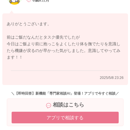
0歳8カ月
全くお家とは違う環境で、アイスノンさんもご家族がいない
中、これまで接したきたことのない人たちの中、知らないお友
だちのいる中でいることが、まだ受け止めきれないこともある
ありがとうございます。
のかと思います。
それでも保育園で数時間、頑張ってお過ごして、保育園で過ご
前はご飯だなんだとタスク優先でしたが
してきたことの情報処理も行いつつ、頑張ってくれているので
今日はご飯より前に抱っこをよくしたり体を撫でたりを意識し
はないかなと思います。
たら機嫌が戻るのが早かった気がしました。意識してやってみ
ます！！
集団での生活とお家での生活とのバランスが取れるように、お
家に帰ってきたら引き続きたくさん抱っこをしてもらったり、
たくさん体を撫でてもらうといいかもしれません。
2025/5/8 23:26
よくよく頑張っている娘さんを労いつつ、たくさん触れてもら
って、緊張をしていたのを早くリラックスしていけるようにさ
れてみてください。
＼【即時回答】新機能「専門家相談AI」登場！アプリで今すぐ相談／
そうしてお家での安心感を再確認されていくこと、体感を深め
相談はこちら
てもらっていくことで、またアイスノンさんと離れる時間も頑
張れるようになるのではと思いました。
アプリで相談する
そうするともう少し食べてくれるようになったりすることもあ