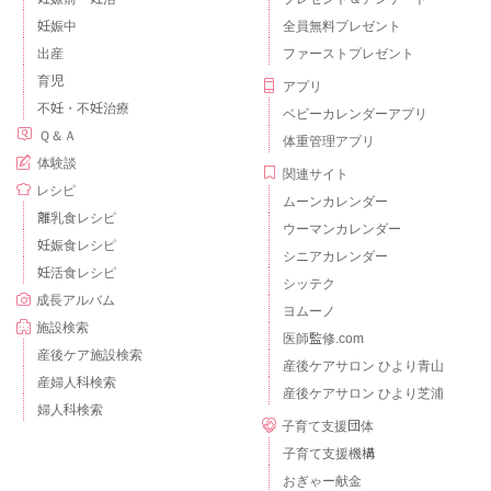
妊娠中
全員無料プレゼント
出産
ファーストプレゼント
育児
アプリ
不妊・不妊治療
ベビーカレンダーアプリ
Ｑ＆Ａ
体重管理アプリ
体験談
関連サイト
レシピ
ムーンカレンダー
離乳食レシピ
ウーマンカレンダー
妊娠食レシピ
シニアカレンダー
妊活食レシピ
シッテク
成長アルバム
ヨムーノ
施設検索
医師監修.com
産後ケア施設検索
産後ケアサロン ひより青山
産婦人科検索
産後ケアサロン ひより芝浦
婦人科検索
子育て支援団体
子育て支援機構
おぎゃー献金