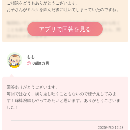
ご相談をどうもありがとうございます。
お子さんがミルクを飲んだ後に吐いてしまっていたのですね。
毎回吐いてしまうことはないということ、飲んだそばから吐く
アプリで回答を見る
ことを繰り返すことがなく、体重も増えていそうでしたら、問
題はないと思いますよ。
お腹に空気が溜まっていることでも、吐き戻しをしやすくなる
ことはあります。
もも
もし溜まっている様子がありそうでしたら、授乳前に綿棒浣腸
0歳0カ月
をしていただき、ガスやうんちを出してあげるようにされると
いいと思います。
回答ありがとうございます。
よかったら参考になさってみてください。
毎回ではなく、繰り返し吐くこともないので様子見してみま
どうぞよろしくお願いします。
す！綿棒浣腸もやってみたいと思います。ありがとうございま
した！
2025/4/30 10:58
2025/4/30 12:28