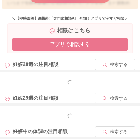
いつまで安静が必要になるのかということですが、まだ週数的
には頚管長が短い状況だと思います。
また通院をされている施設によっても、切迫早産の管理基準は
＼【即時回答】新機能「専門家相談AI」登場！アプリで今すぐ相談／
異なることもあります。
相談はこちら
なのではっきりとしたお返事は難しいのですが、まだもう少し
安静は必要になるのではと思いました。
アプリで相談する
陣痛のような痛みや張りはないということですが、週数の割に
お腹の張りが多いことがあると、やはり安静は必要になってし
妊娠28週の
注目相談
検索する
まうかもしれません。
5日ほど、安静にされていたことで、頚管長が少し伸びていたよ
もっと見る
うなので、もしかするともうすこし安静にしていただくこと
で、頚管長がさらに伸びてくれることもあるかもしれません。
妊娠29週の
注目相談
検索する
週数の割に頚管長が長くなってきたら、安静度も変わってくる
もっと見る
ことがあるかもしれません。
妊娠中の体調の
注目相談
検索する
引き続き足元から冷え対策をしていただきつつ、お腹の張りが
少しでも減るようにされてみてください。