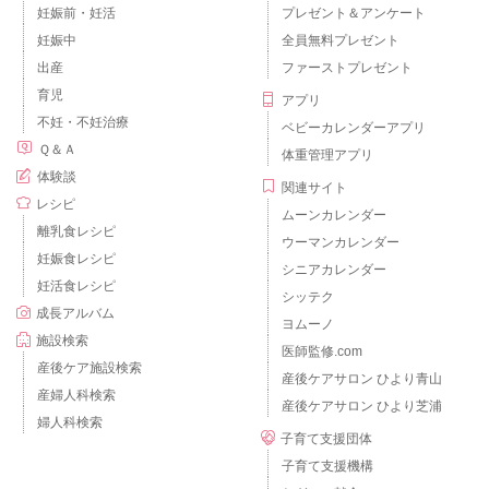
妊娠前・妊活
プレゼント＆アンケート
妊娠中
全員無料プレゼント
出産
ファーストプレゼント
育児
アプリ
不妊・不妊治療
ベビーカレンダーアプリ
Ｑ＆Ａ
体重管理アプリ
体験談
関連サイト
レシピ
ムーンカレンダー
離乳食レシピ
ウーマンカレンダー
妊娠食レシピ
シニアカレンダー
妊活食レシピ
シッテク
成長アルバム
ヨムーノ
施設検索
医師監修.com
産後ケア施設検索
産後ケアサロン ひより青山
産婦人科検索
産後ケアサロン ひより芝浦
婦人科検索
子育て支援団体
子育て支援機構