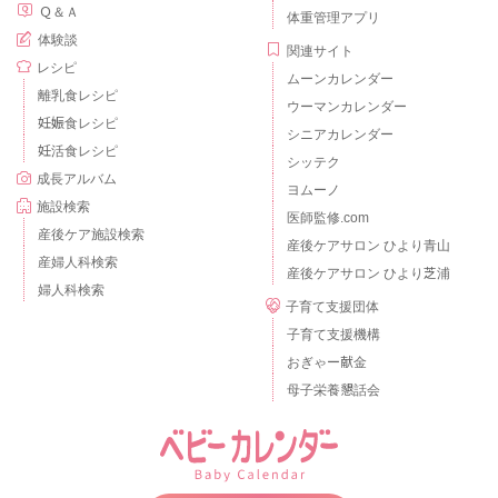
Ｑ＆Ａ
体重管理アプリ
体験談
関連サイト
レシピ
ムーンカレンダー
離乳食レシピ
ウーマンカレンダー
妊娠食レシピ
シニアカレンダー
妊活食レシピ
シッテク
成長アルバム
ヨムーノ
施設検索
医師監修.com
産後ケア施設検索
産後ケアサロン ひより青山
産婦人科検索
産後ケアサロン ひより芝浦
婦人科検索
子育て支援団体
子育て支援機構
おぎゃー献金
母子栄養懇話会