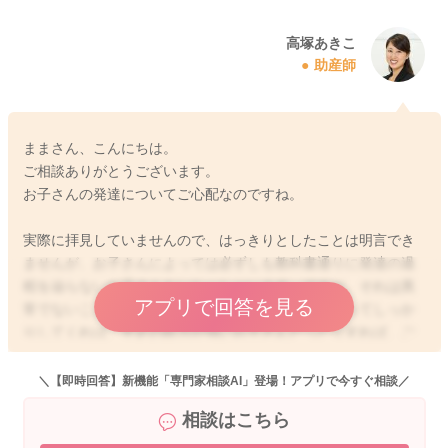
高塚あきこ
助産師
ままさん、こんにちは。
ご相談ありがとうございます。
お子さんの発達についてご心配なのですね。
実際に拝見していませんので、はっきりとしたことは明言でき
ませんが、お子さんによっては必ずしも教科書通りに発達の過
程を辿らないお子さんもいらっしゃいます。ですが、それは異
アプリで回答を見る
常でないことがほとんどですよ。首がある程度すわってしっか
りしてくれば、手足の筋力が強いお子さんだったりすれば、ご
自身の力で移動することはできるようになると思います。おそ
らく寝返りも、筋力が弱いなどということではないと思います
＼【即時回答】新機能「専門家相談AI」登場！アプリで今すぐ相談／
ので、お子さんご自身がコツを掴めばあっという間にできるよ
相談はこちら
うになるのではないかと思います。成長に伴って、次第に様々
な身体の使い方を学んでいきますので、あまりご心配なさらず