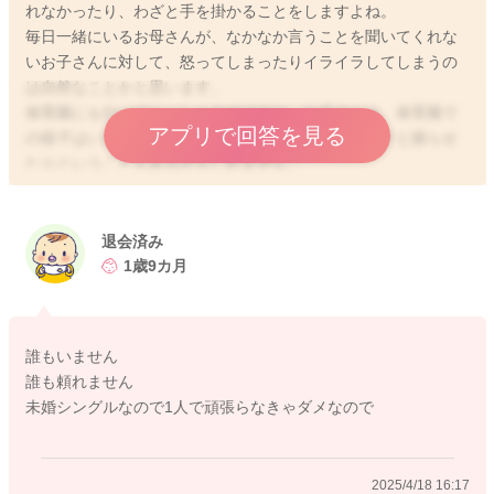
れなかったり、わざと手を掛かることをしますよね。
毎日一緒にいるお母さんが、なかなか言うことを聞いてくれな
いお子さんに対して、怒ってしまったりイライラしてしまうの
は自然なことかと思います。
保育園にも行ってらっしゃるのですね。お子さんは、保育園で
アプリで回答を見る
の様子はいかがでしょうか？ママに甘えて、家でわざと困らせ
たりということもあるかもしれません。
ご家族や友人、保育士さんなど今の辛い気持ちを話せる方はい
ますか？
退会済み
1歳9カ月
2025/4/18 15:26
誰もいません
誰も頼れません
未婚シングルなので1人で頑張らなきゃダメなので
2025/4/18 16:17