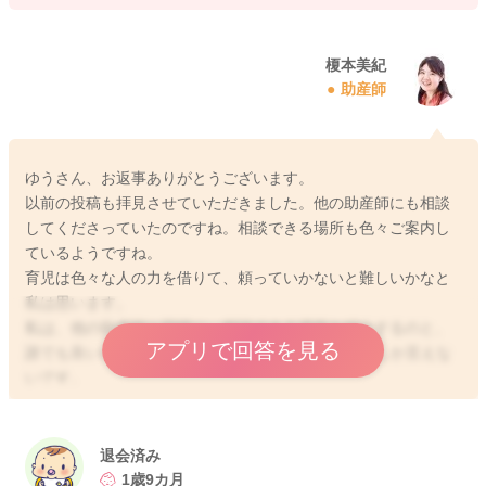
榎本美紀
助産師
ゆうさん、お返事ありがとうございます。
以前の投稿も拝見させていただきました。他の助産師にも相談
してくださっていたのですね。相談できる場所も色々ご案内し
ているようですね。
育児は色々な人の力を借りて、頼っていかないと難しいかなと
私は思います。
私は、他の助産師と同様に、相談できる場所を紹介するのと、
アプリで回答を見る
誰でも良いので身近の方にSOSを出してくださいとしか言えな
いです。
力不足で、お力になれずに本当に申し訳ありません。
退会済み
1歳9カ月