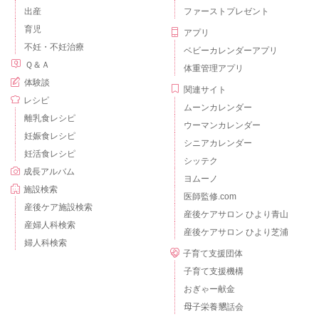
出産
ファーストプレゼント
育児
アプリ
不妊・不妊治療
ベビーカレンダーアプリ
Ｑ＆Ａ
体重管理アプリ
体験談
関連サイト
レシピ
ムーンカレンダー
離乳食レシピ
ウーマンカレンダー
妊娠食レシピ
シニアカレンダー
妊活食レシピ
シッテク
成長アルバム
ヨムーノ
施設検索
医師監修.com
産後ケア施設検索
産後ケアサロン ひより青山
産婦人科検索
産後ケアサロン ひより芝浦
婦人科検索
子育て支援団体
子育て支援機構
おぎゃー献金
母子栄養懇話会