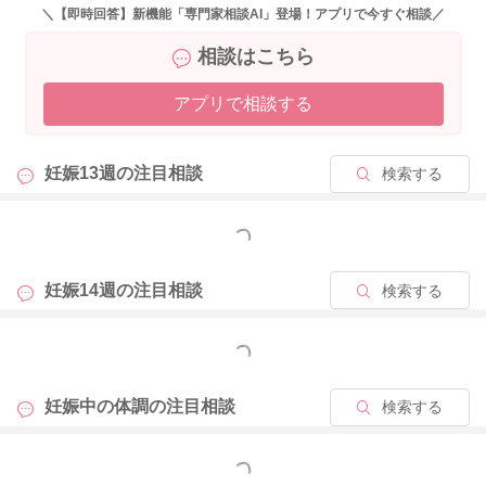
ね。お辛かったですね。
＼【即時回答】新機能「専門家相談AI」登場！アプリで今すぐ相談／
相談はこちら
いまも我慢できないような痛みであれば救急の受診を、明朝ま
で様子をみることができそうであればかかりつけの産院にお電
アプリで相談する
話してご相談なさることをおすすめいたします。
週数的にも次の妊婦健診まではまだ日があるかもしれませんの
で、不調があるときは妊婦健診を待たず受診の相談をしてみて
妊娠13週の
注目相談
検索する
くださいね。
お痛みがあるなかご相談をお寄せくださりありがとうございま
もっと見る
した。どうぞお大事にお過ごしください。
妊娠14週の
注目相談
検索する
もっと見る
2025/4/17 22:09
妊娠中の体調の
注目相談
検索する
もっと見る