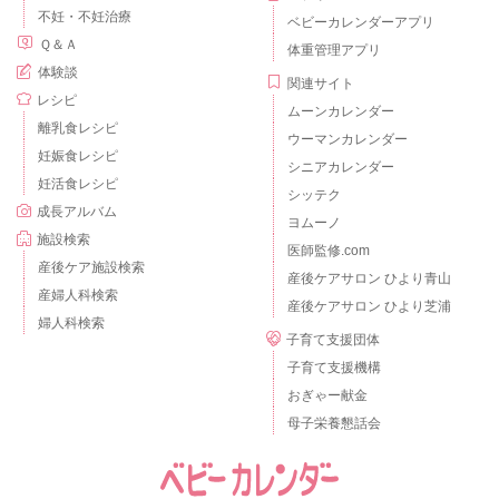
不妊・不妊治療
ベビーカレンダーアプリ
Ｑ＆Ａ
体重管理アプリ
体験談
関連サイト
レシピ
ムーンカレンダー
離乳食レシピ
ウーマンカレンダー
妊娠食レシピ
シニアカレンダー
妊活食レシピ
シッテク
成長アルバム
ヨムーノ
施設検索
医師監修.com
産後ケア施設検索
産後ケアサロン ひより青山
産婦人科検索
産後ケアサロン ひより芝浦
婦人科検索
子育て支援団体
子育て支援機構
おぎゃー献金
母子栄養懇話会