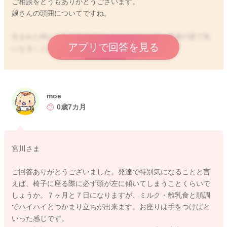
ご相談をどうもありがとうございます。
娘さんの頭囲についてですね。
生まれた時にも頭が大きめだったということで、発達の面で気
アプリで回答を見る
になることはありますか？
またここにきて急にグッと大きくなっているということもない
ようでしたら、何か病気が隠れているということもないのでは
と思いました。
moe
0歳7カ月
しかし実際に詳しい状況はわからないこともありますので、ご
心配が残る時にはまずかかりつけの先生へご相談いただくとい
いと思いますよ。
宮川さま
必要があれば、先生からより専門の先生へご紹介くださるよう
ご回答ありがとうございました。発達で特別気になることと言
になると思います。
えば、椅子に座る際に必ず頭が左に傾いてしまうことくらいで
よかったら参考になさってみてください。
しょうか。７ヶ月と７日になりますが、ミルク・離乳食と順調
でハイハイとつかまり立ちが出来ます。お座りは手をつけばと
どうぞよろしくお願いします。
いった感じです。