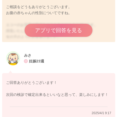
ご相談をどうもありがとうございます。
お腹の赤ちゃんの性別についてですね。
エコーのお写真の添付をどうもありがとうございます。
アプリで回答を見る
拝見いたしました。
女の子のようにお見受けました。
足を閉じていない様子ですし、男の子のシンボルも見えないよ
うに感じました。
しかし助産師の範疇を超えてしまうことになるため、診断を行
みさ
うことはできないことになっています。
妊娠23週
大変申し訳ありません。
また次回の健診の際にご確認いただけたらと思います。
ご回答ありがとうございます！
お腹の赤ちゃんにもまた次の健診の時に教えてねと伝えてみて
ください。
次回の検診で確定出来るといいなと思って、楽しみにします！
どうぞよろしくお願いします。
2025/4/1 9:17