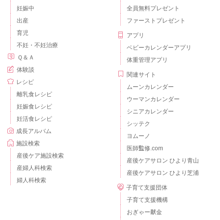
妊娠中
全員無料プレゼント
出産
ファーストプレゼント
育児
アプリ
不妊・不妊治療
ベビーカレンダーアプリ
Ｑ＆Ａ
体重管理アプリ
体験談
関連サイト
レシピ
ムーンカレンダー
離乳食レシピ
ウーマンカレンダー
妊娠食レシピ
シニアカレンダー
妊活食レシピ
シッテク
成長アルバム
ヨムーノ
施設検索
医師監修.com
産後ケア施設検索
産後ケアサロン ひより青山
産婦人科検索
産後ケアサロン ひより芝浦
婦人科検索
子育て支援団体
子育て支援機構
おぎゃー献金