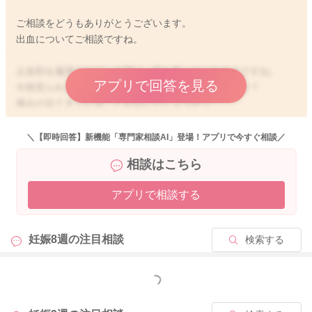
ご相談をどうもありがとうございます。
出血についてご相談ですね。
止血剤を服用されている間は、落ち着いてくれるのですね。
アプリで回答を見る
今朝見られていた出血は、その後落ち着いていますか？
痛みが出てきていることもないでしょうか？
どこからの出血は、こちらではわからないので、はっきりと問
題の有無についてお返事をさせていただくのは、難しくなりま
＼【即時回答】新機能「専門家相談AI」登場！アプリで今すぐ相談／
す。
相談はこちら
大変申し訳ありません。
アプリで相談する
先生が仰られていたように、初期に出血が見られる方は少なく
ありません。
程度もさまざまではありますが、原因がはっきりとはわからな
妊娠8週の
注目相談
検索する
いけれど、出血が見られることは珍しくないようにも思いま
す。
もっと見る
いつも以上に出血が多く見られたり、痛みが出てくるようなこ
とがありましたら、またご不安な時には受診をしていただくと