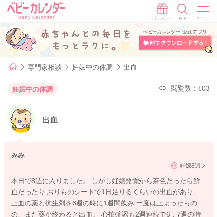
専門家相談
妊娠中の体調
出血
閲覧数：803
妊娠中の体調
出血
みみ
妊娠8週
本日で8週に入りました。 しかし妊娠発覚から茶色だったら鮮
血だったり おりものシートで1日足りるくらいの出血があり、
止血の薬と抗生剤を6週の時に1週間飲み 一度は止まったもの
の、また薬が終わると出血。 心拍確認も2週連続で6．7週の時