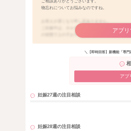
ご相談ありがとうございます。
物忘れについてお悩みなのですね。
お答えが遅くなり申し訳ありません。
ご妊娠中は、ホルモンバランスの変調も大きく
アプリ
の状態で上の子お子さんの育児疲れや疲労から
気が張っていて、育児も家事もそれなりに頑張
に疲れや物忘れ、気分の落ち込みなどの変化を
＼【即時回答】新機能「専門
よくありますよ。心身ともに、疲労が溜まって
いたわる時間もないかと思いますが、少しこま
るといいのではないかと思いますよ。心身とも
や記憶力も改善されるかもしれませんね。もし
アプ
ポートやサービスを上手に活用なさると良いか
さいね。
妊娠27週の
注目相談
も
妊娠28週の
注目相談