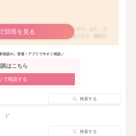
、普段とは全身の状態が大きく変化しています。また、そ
で回答を見る
心や身体の体調を崩しやすくなることもあります。最初は
れるのですが、少し育児にも慣れてきたタイミングで、特
感じる方は多いですよ。集中力や記憶力が続かないことも
家相談AI」登場！アプリで今すぐ相談／
いる場合に多いように思います。なかなかご自身のことを
めに休息なさったり、ママさんが息抜きする時間が得られ
相談はこちら
に、少し休むことができると、頭もスッキリして、集中力
、ご家族など、周りのサポートがない場合には、行政のサ
リで相談する
と思います。お住いの地域の保健師にご相談なさってくだ
検索する
っと見る
2025/3/7 5:40
検索する