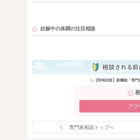
も
妊娠中の体調の
注目相談
も
＼【即時回答】新機能「専門
アプ
専門家相談トップへ