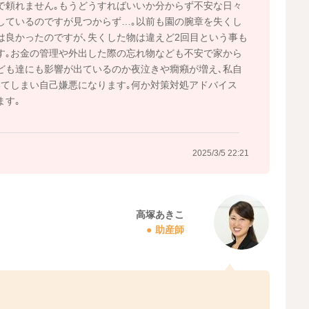
で頼れません｡もうどうすればいいか分からず不安な日々
しているのですが見つからず…｡以前も園の腕章を失くし
は良かったのですが､失くした物は違えど2回目という事も
す｡お金の管理や外出した際の忘れ物なども不安で家から
ども達にも影響が出ているのか夜泣きや癇癪が増え､私自
てしまい自己嫌悪になります｡何か対策対処アドバイス
ます｡
2025/3/5 22:21
高塚あきこ
助産師