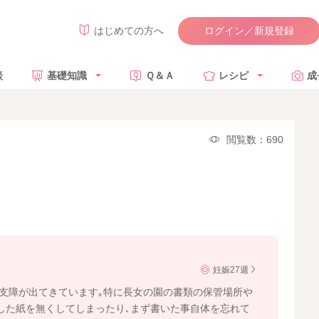
ログイン／新規登録
はじめての方へ
談
基礎知識
Ｑ＆Ａ
レシピ
成
閲覧数：690
妊娠27週
活に支障が出てきています｡特に長女の園の書類の保管場所や
した紙を無くしてしまったり､まず書いた事自体を忘れて