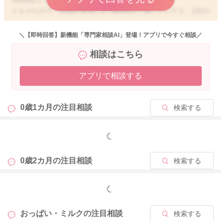
ミルクなので、間隔が夜間に6〜8時間ほど開いていても、1日の
トータル量が賄えるようになるのであれば、問題はないとされ
ることもあります。
＼【即時回答】新機能「専門家相談AI」登場！アプリで今すぐ相談／
相談はこちら
低血糖、脱水予防のために、開いても6〜8時間以内にはあげて
アプリで相談する
いただけるといいとされます。
よかったら参考になさってみてください。
0歳1カ月の
注目相談
検索する
どうぞよろしくお願いします。
もっと見る
2025/2/28 12:21
0歳2カ月の
注目相談
検索する
もっと見る
おっぱい・ミルクの
注目相談
検索する