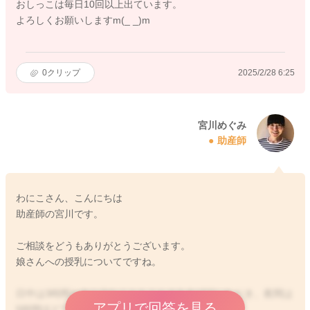
おしっこは毎日10回以上出ています。
よろしくお願いしますm(_ _)m
0
クリップ
2025/2/28 6:25
宮川めぐみ
助産師
わにこさん、こんにちは
助産師の宮川です。
ご相談をどうもありがとうございます。
娘さんへの授乳についてですね。
日中は3時間おきに少なくともミルクをあげていただき、夜間は
アプリで回答を見る
5時間ほどではあげていただけるといいと思います。