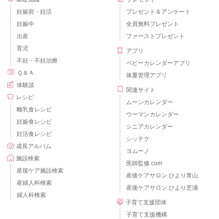
妊娠前・妊活
プレゼント＆アンケート
妊娠中
全員無料プレゼント
出産
ファーストプレゼント
育児
アプリ
不妊・不妊治療
ベビーカレンダーアプリ
Ｑ＆Ａ
体重管理アプリ
体験談
関連サイト
レシピ
ムーンカレンダー
離乳食レシピ
ウーマンカレンダー
妊娠食レシピ
シニアカレンダー
妊活食レシピ
シッテク
成長アルバム
ヨムーノ
施設検索
医師監修.com
産後ケア施設検索
産後ケアサロン ひより青山
産婦人科検索
産後ケアサロン ひより芝浦
婦人科検索
子育て支援団体
子育て支援機構