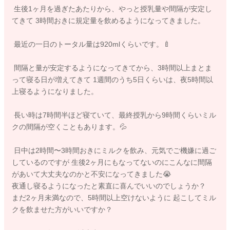
生後1ヶ月を過ぎたあたりから、やっと授乳量や間隔が安定し
てきて 3時間おきに規定量を飲めるようになってきました。
最近の一日のトータル量は920mlくらいです。🍼
間隔と量が安定するようになってきてから、3時間以上まとま
って寝る日が増えてきて 1週間のうち5日くらいは、夜5時間以
上寝るようになりました。
長い時は7時間半ほど寝ていて、最終授乳から9時間くらいミル
クの間隔が空くこともあります。💦
日中は2時間〜3時間おきにミルクを飲み、元気でご機嫌に過ご
しているのですが 生後2ヶ月にもなってないのにこんなに間隔
があいて大丈夫なのかと不安になってきました😭
夜通し寝るようになったと素直に喜んでいいのでしょうか？
まだ2ヶ月未満なので、5時間以上空けないように 起こしてミル
クを飲ませた方がいいですか？