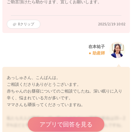
ご助言頂けたら助かります、宜しくお願いします。
0
クリップ
2025/2/19 10:02
在本祐子
助産師
あっしゅさん、こんばんは。
ご相談くださりありがとうございます。
赤ちゃんのお昼寝についてのご相談でしたね。深い眠りに入り
辛く、悩まれている方が多いです。
ママさんも頑張ってくださっていますね。
私たち大人の睡眠は、浅い眠りとされるレム睡眠の割合は15～2
アプリで回答を見る
0％ほどと考えられています。ほとんどが深い眠りなんですね。