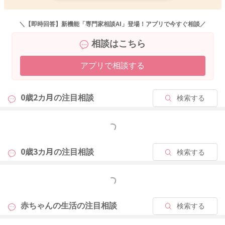
ですが、一方で、赤ちゃんの睡眠は、睡眠全体の半分が、浅い
眠りで占められているようです。
＼【即時回答】新機能「専門家相談AI」登場！アプリで今すぐ相談／
相談はこちら
そのため、赤ちゃんは、目が覚めやすい環境にあり、ちょっと
した刺激でも泣き出しやすいとされます。
アプリで相談する
お子さんの睡眠がスムーズに行くためには、空腹がなく、満腹
過ぎず、少し涼しいくらいの環境が適切です。
0歳2カ月の
注目相談
検索する
また皮膚のトラブルがあると寝付きにくいとされますから、湿
疹やオムツ皮膚炎などは積極的な治療や健やかな皮膚を保つた
めのケアが望まれます。
もっと見る
便秘があると、お腹の不快感が常にありますから、毎日〜1日お
きくらいのサイクルになるようにするのも大事です。
0歳3カ月の
注目相談
検索する
抱っこしていて、寝たかなーと思っても、実際に深い眠りに入
もっと見る
るのはもう少し先だったりします。
赤ちゃんの生活の
注目相談
検索する
国立研究開発法人理化学研究所では、赤ちゃんの効果的な泣き
止ませ方、寝かしつけの研究がなされています。