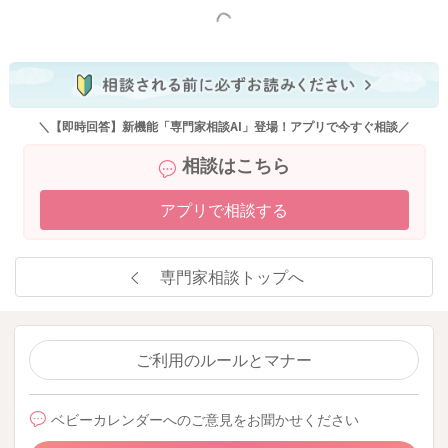
もっと見る
赤ちゃんの泣きやみと寝かしつけの科学 | 理化学研究所
https://www.riken.jp/press/2022/20220914_1/index.html#no
te1
＼【即時回答】新機能「専門家相談AI」登場！アプリで今すぐ相談／
抱っこをしながら、一定テンポで歩きながら寝かしつけるのが
相談はこちら
一番早く寝付け、かつ寝たと認識してから、5-8分くらいは抱っ
こしたまま座ってお過ごしいただくのが、よいと考えられてい
アプリで相談する
ます。
深い眠りについてからのゴロンがお勧めです！
専門家相談トップへ
宮川助産師も動画で抱っこやゴロンの寝かしつけについて解説
していますのでご覧になってみてくださいね！
https://m.youtube.com/playlist?list=PL5X6kc70Rx7DxGV2fIk
ご利用のルールとマナー
7p6saPM54-l3Co
ベビーカレンダーへのご意見をお聞かせください
様々な工夫をしても、睡眠が短いスパンのお子さんは一定数い
らっしゃいます。