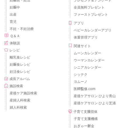
妊娠前・妊活
プレゼント＆アンケート
妊娠中
全員無料プレゼント
出産
ファーストプレゼント
育児
アプリ
不妊・不妊治療
ベビーカレンダーアプリ
Ｑ＆Ａ
体重管理アプリ
体験談
関連サイト
レシピ
ムーンカレンダー
離乳食レシピ
ウーマンカレンダー
妊娠食レシピ
シニアカレンダー
妊活食レシピ
シッテク
成長アルバム
ヨムーノ
施設検索
医師監修.com
産後ケア施設検索
産後ケアサロン ひより青山
産婦人科検索
産後ケアサロン ひより芝浦
婦人科検索
子育て支援団体
子育て支援機構
おぎゃー献金