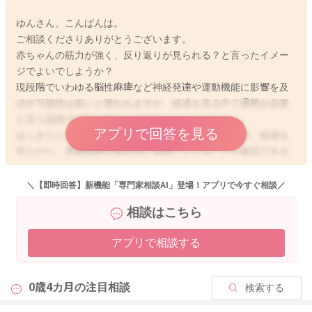
ゆんさん、こんばんは。
ご相談くださりありがとうございます。
赤ちゃんの筋力が強く、反り返りが見られる？と言ったイメー
ジでよいでしようか？
現段階でいわゆる脳性麻痺など神経発達や運動機能に影響を及
ぼす可能性は低いと思われますが、経過を見る中で通院が必要
と言う認識ではないでしょうか？
アプリで回答を見る
はっきりとした病名を申し上げることは出来ませんが、経過を
見ながら、運動発達が安定的に発達してくることを確認できる
と安心ですね。
＼【即時回答】新機能「専門家相談AI」登場！アプリで今すぐ相談／
相談はこちら
2025/2/18 23:09
アプリで相談する
0歳4カ月の
注目相談
検索する