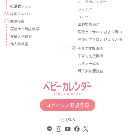
シニアカレンダー
妊活食レシピ
シッテク
成長アルバム
ヨムーノ
施設検索
医師監修.com
産後ケア施設検索
産後ケアサロン ひより青山
産婦人科検索
産後ケアサロン ひより芝浦
婦人科検索
子育て支援団体
子育て支援機構
おぎゃー献金
母子栄養懇話会
ログイン／新規登録
公式SNS