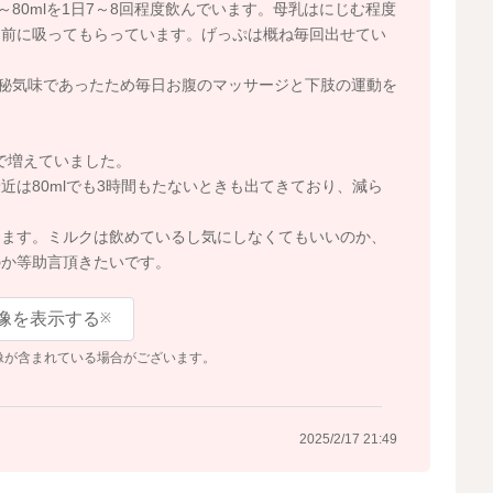
～80mlを1日7～8回程度飲んでいます。母乳はにじむ程度
ク前に吸ってもらっています。げっぷは概ね毎回出せてい
便秘気味であったため毎日お腹のマッサージと下肢の運動を
gまで増えていました。
は80mlでも3時間もたないときも出てきており、減ら
てます。ミルクは飲めているし気にしなくてもいいのか、
のか等助言頂きたいです。
像を表示する
※
像が含まれている場合がございます。
2025/2/17 21:49