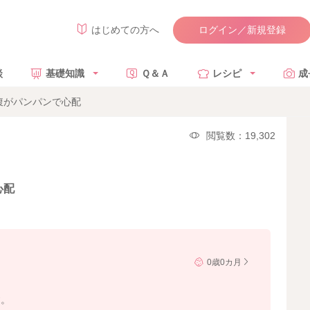
ログイン／新規登録
はじめての方へ
談
基礎知識
Ｑ＆Ａ
レシピ
成
腹がパンパンで心配
閲覧数：19,302
心配
0歳0カ月
す。