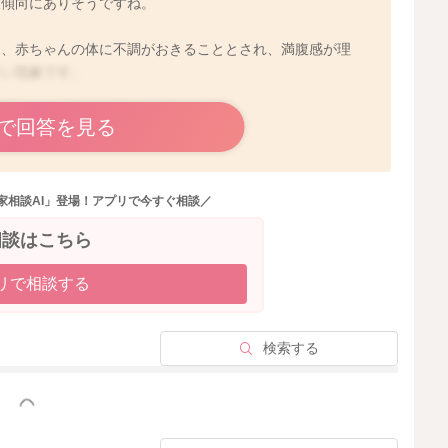
飲傾向にありそうですね。
り、赤ちゃんの体に不調がおきることとされ、満腹感が理
すい現象です。
で回答を見る
家相談AI」登場！アプリで今すぐ相談／
相談はこちら
リで相談する
検索する
つか当てはまる場合には、ミルクの飲み過ぎがないか医師
っと見る
母乳分泌が増えてきたのではないかと思いますので、母乳
。