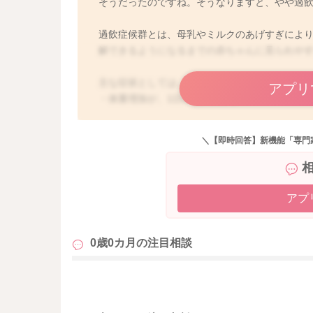
そうだったのですね。そうなりますと、やや過
過飲症候群とは、母乳やミルクのあげすぎによ
解できるようになるまでの赤ちゃんに見られや
主な症状としては、
アプリ
・体重増加が、1日50g以上ある
・体重増加が、1ヶ月で1500g程度ある
・吐き戻しが頻回にある
＼【即時回答】新機能「専門
・ゼイゼイする呼吸
・息がし辛い
・うなりやいきみがある
・カエルの様なお腹のふくらみ
アプ
・なかなか寝付けずにグズグズしている
・飲んでも、しばらくすると、泣く
0歳0カ月の
注目相談
・便秘やジュルジュルした便が頻回排便
全ての症状が出るわけではありませんが、いく
も
や助産師と確認したいところです。おそらく、
外来などをご利用なさると良いかもしれません