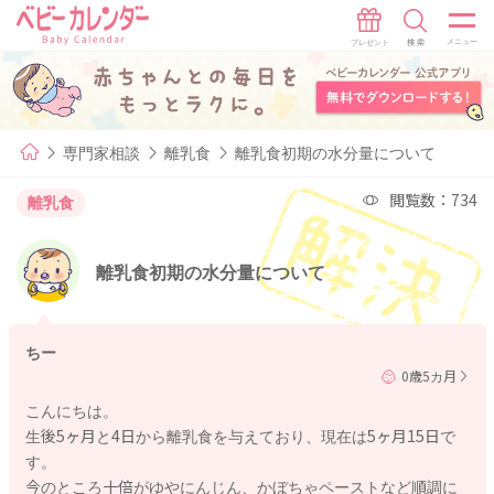
専門家相談
離乳食
離乳食初期の水分量について
閲覧数：734
離乳食
離乳食初期の水分量について
ちー
0歳5カ月
こんにちは。
生後5ヶ月と4日から離乳食を与えており、現在は5ヶ月15日で
す。
今のところ十倍がゆやにんじん、かぼちゃペーストなど順調に