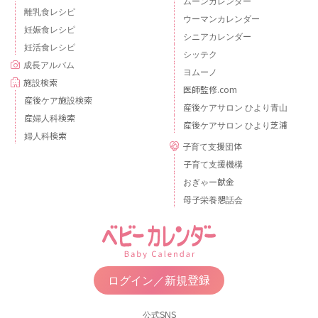
ムーンカレンダー
離乳食レシピ
ウーマンカレンダー
妊娠食レシピ
シニアカレンダー
妊活食レシピ
シッテク
成長アルバム
ヨムーノ
施設検索
医師監修.com
産後ケア施設検索
産後ケアサロン ひより青山
産婦人科検索
産後ケアサロン ひより芝浦
婦人科検索
子育て支援団体
子育て支援機構
おぎゃー献金
母子栄養懇話会
ログイン／新規登録
公式SNS