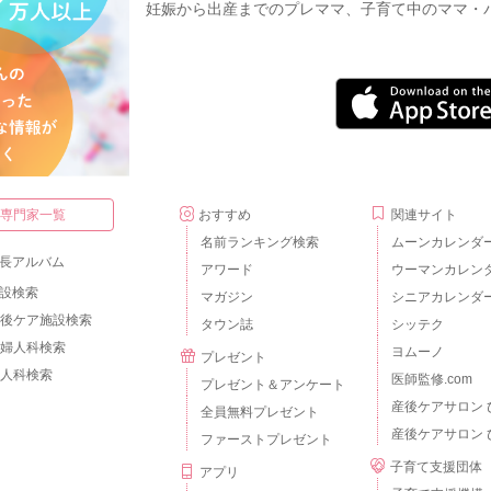
妊娠から出産までのプレママ、子育て中のママ・
・専門家一覧
おすすめ
関連サイト
名前ランキング検索
ムーンカレンダ
長アルバム
アワード
ウーマンカレン
設検索
マガジン
シニアカレンダ
後ケア施設検索
タウン誌
シッテク
婦人科検索
ヨムーノ
プレゼント
人科検索
医師監修.com
プレゼント＆アンケート
産後ケアサロン 
全員無料プレゼント
産後ケアサロン 
ファーストプレゼント
子育て支援団体
アプリ