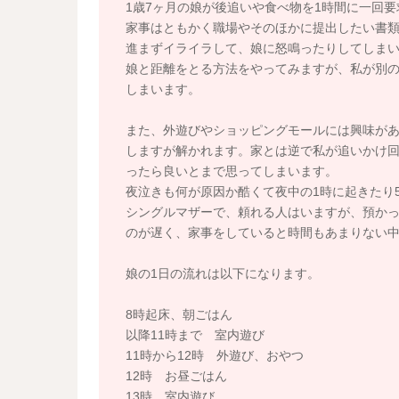
1歳7ヶ月の娘が後追いや食べ物を1時間に一回要
家事はともかく職場やそのほかに提出したい書
進まずイライラして、娘に怒鳴ったりしてしま
娘と距離をとる方法をやってみますが、私が別
しまいます。
また、外遊びやショッピングモールには興味が
しますが解かれます。家とは逆で私が追いかけ
ったら良いとまで思ってしまいます。
夜泣きも何が原因か酷くて夜中の1時に起きたり
シングルマザーで、頼れる人はいますが、預か
のが遅く、家事をしていると時間もあまりない
娘の1日の流れは以下になります。
8時起床、朝ごはん
以降11時まで 室内遊び
11時から12時 外遊び、おやつ
12時 お昼ごはん
13時 室内遊び