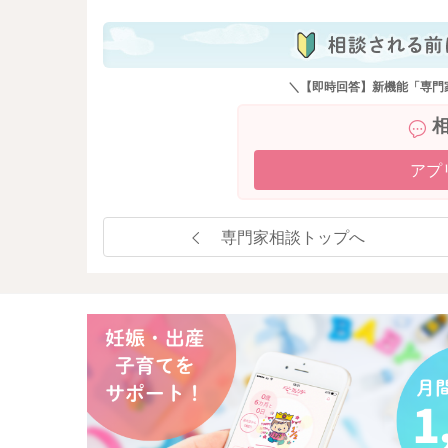
お家の中でも限られたスペースでは、どうして
その分ついて回っていることもあるのかなと思
＼【即時回答】新機能「専門
これは仕方がないこともあると思いますので、
のではと思いました。
気分を害してしまうことがありましたら、申し
アプ
はるさんたちの詳しい状況もわからないままに
もし何か参考にしていただけるところがありま
専門家相談トップへ
どうぞよろしくお願いします。