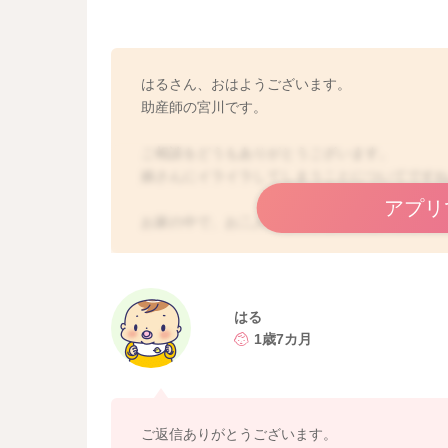
はるさん、おはようございます。
助産師の宮川です。
ご相談をどうもありがとうございます。
娘さんにイライラしてしまうことについてです
アプリ
お家の中で、お二人で過ごすと常に追いかけら
今はお仕事をお休みされていて、常に一緒にな
娘さんを一時保育に預けることはないですか？
はる
少しでも離れる時間を設けて、預けている間に
1歳7カ月
るのもいいかもしれません。
娘さんの1日の流れを見せていただき、
朝起きる時間を7時にされてみてはいかがでしょ
ご返信ありがとうございます。