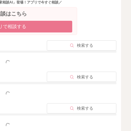
家相談AI」登場！アプリで今すぐ相談／
質が良くなることもありますよ。
相談はこちら
と思います。
リで相談する
ても煮詰まってきてしまうようなことはあると思います。
れてしまうと、娘さんも萎縮をしてしまったりすることも
検索する
とだと思うのですが、自分自身が何について怒りを感じてい
っと見る
うにするためには、どのようなことが必要になるのか。
どのようなことをしてみるとよさそうかを考えてみるのも
検索する
とはないかなということも振り返ってみるのもいいかもし
っと見る
検索する
っと見る
行ってしまうようなことはどうしても起こります。