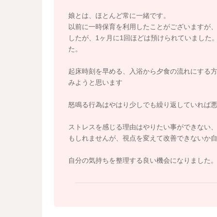
そうして1日の始まりを早めてみて、お昼寝の時
娘とは、ほとんど常に一緒です。
そしてお昼寝の時間がもう少し長くなることで
以前に一時保育を利用したことがございますが
ん。
したが、1ヶ月に1回ほどは預けられていました
た。
日中のねんねの時間が短めなことで夜の眠りに
2時間ぐらいトータルで寝てくれてもいいと思い
起床時刻を早める、入浴から夕食の流れにする
みようと思います
また夕方にかかってしまうことでも、夜の寝る
なので、もう少し早まるようになると良いので
怒鳴る行為はやはり少しでも繰り返していれば
そして親御さんの考えもあると思うのですが、
ストレスを感じる理由はやりたい事ができない
き、ねんねの流れにされてみるのもいいですよ
もしれませんが、視点を変えて改善できないか
熱ったからだもその頃には落ち着きます。
そして食べて1時間ほどで、ねんねの体制になっ
自分の気持ちを整理する良い機会になりました
あります。
1時間以上経過するようになると、だんだん遊び
ります。
おやつの時間を午後にされてみると、お昼ご飯