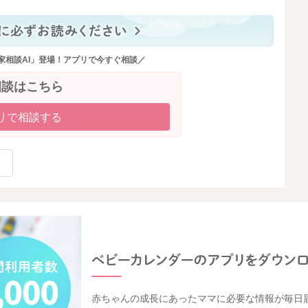
もはるさんの影響は大きくなってしまうと思います。
いました。
家相談AI」登場！アプリで今すぐ相談／
物理的に離れる時間を設けていくということも必要になる
相談はこちら
訳ありません。
リで相談する
、書かせていただきました。
したら、幸いです。
2025/2/11 8:15
赤ちゃんの成長にあったママに必要な情報が毎日