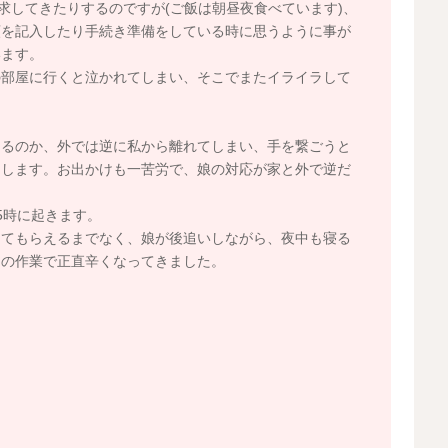
求してきたりするのですが(ご飯は朝昼夜食べています)、
類を記入したり手続き準備をしている時に思うように事が
います。
の部屋に行くと泣かれてしまい、そこでまたイライラして
あるのか、外では逆に私から離れてしまい、手を繋ごうと
回します。お出かけも一苦労で、娘の対応が家と外で逆だ
5時に起きます。
ってもらえるまでなく、娘が後追いしながら、夜中も寝る
中の作業で正直辛くなってきました。