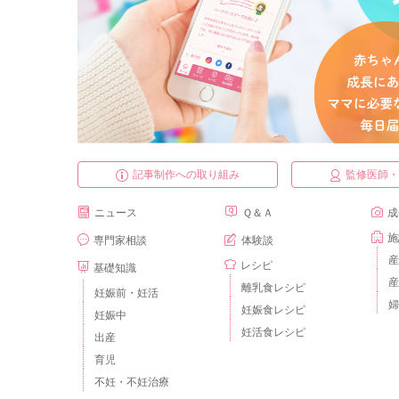
記事制作への取り組み
監修医師
ニュース
Ｑ＆Ａ
成
施
専門家相談
体験談
産
レシピ
基礎知識
産
離乳食レシピ
妊娠前・妊活
婦
妊娠食レシピ
妊娠中
妊活食レシピ
出産
育児
不妊・不妊治療