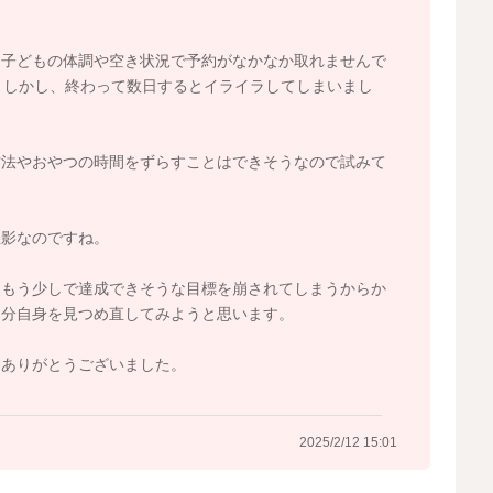
間がもう少し早まるとどうかな？と思いました。
、夜中に泣いてしまうことも減ることがあるかもしれませ
、子どもの体調や空き状況で予約がなかなか取れませんで
。しかし、終わって数日するとイライラしてしまいまし
支障が出ることもあります。
ます。
方法やおやつの時間をずらすことはできそうなので試みて
時間が遅くなってしまうこともあると思います。
はと思いました。
悪影なのですね。
先にお風呂に入れてあげて、ご飯にして、そのまま歯磨
、もう少しで達成できそうな目標を崩されてしまうからか
。
自分自身を見つめ直してみようと思います。
ている方が、すんなりと眠りにつきやすくなってくことも
。ありがとうございました。
モードにもなって、遊び出してしまうようになることもあ
2025/2/12 15:01
の量ももう少し増えることはないかなと思いました。