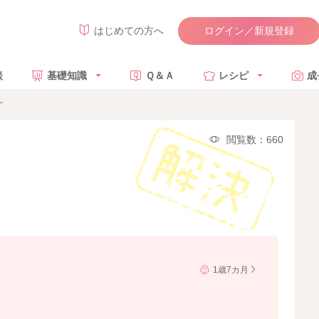
ログイン／新規登録
はじめての方へ
談
基礎知識
Ｑ＆Ａ
レシピ
成
す
閲覧数：660
1歳7カ月