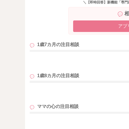
＼【即時回答】新機能「専門
日中の摂取量を増やすことでも、夜のねんねの
怒鳴りたくなってしまうこともどうしてもある
アプ
お二人だけで過ごす時間が長くなると、どうし
しかし大きな声をあげてしまうことが繰り返さ
1歳7カ月の
注目相談
あるかもしれません。
(私自身の課題にもなります)なかなか難しいこ
も
るのか、この気持ちが沸き起こらないで済むよ
もっと娘さんとの生活が心地良くなるために、
1歳8カ月の
注目相談
いいかもしれません。
また娘さんについ期待し過ぎてしまっているこ
も
れません。
ママの心の
注目相談
また年齢的には赤ちゃんになります。
なので、その分本能のままに動きます。
も
お外で興味があるものがあれば、ばーっと先に