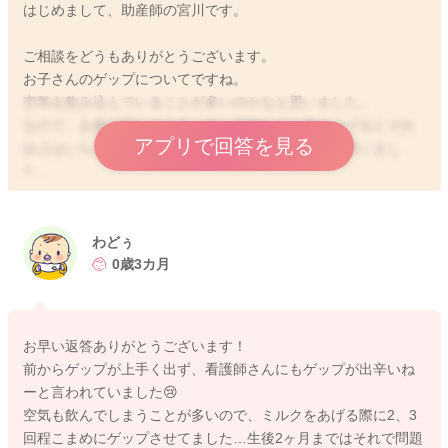
はじめまして、助産師の宮川です。
ご相談をどうもありがとうございます。
お子さんのゲップについてですね。
空気を飲み込んでいることが多いのかなと思いました。
なので、お腹の苦しさもあって一旦飲むのを切り上げるとそれ
アプリで回答を見る
以上はいらないとなってしまうこともあるのではと思いまし
た。
お腹が張っているようなことはあるでしょうか？
飲む時以外にも、泣いている時にも空気を飲み込むようになり
わどぅ
ます。
0歳3カ月
もし、お腹の張りが気になることがありましたら、授乳の前に
綿棒浣腸をされて、ガス抜きをされてみるのもいいと思いま
す。
お早い返答ありがとうございます！
そうしていただくことで、吐き戻しの頻度が減ることもありま
前からゲップが上手く出ず、看護師さんにもゲップが出辛いね
す。
ーと言われていました😢
空気も飲んでしまうことが多いので、ミルクをあげる際に2、3
いかがでしょうか？
回程こまめにゲップさせてました…生後2ヶ月まではそれで問題
よかったら参考になさってみてください。