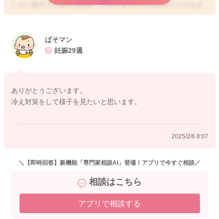
しかし回ろうと思えば回ることができるぐらいのスペースはま
だあるのではと思います。
なので引き続き足元から冷え対策をされてみたり、無理をせず
ぱそマン
にゆったりとする時間を設けるようにされること、赤ちゃんに
妊娠29週
よく声をかけてもらったり、気持ちろ寄せてあげてみることも
いいと思いますよ。
ありがとうございます。
そうしていただくことでも逆子ちゃんにならずに済むようにな
冷え対策をして様子を見たいと思います。
るかと思います。
よかったら参考になさってみてください。
2025/2/6 8:07
どうぞよろしくお願いします。
＼【即時回答】新機能「専門家相談AI」登場！アプリで今すぐ相談／
相談はこちら
2025/2/4 10:05
アプリで相談する