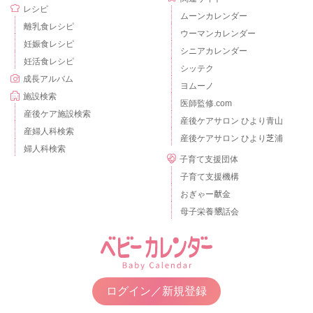
レシピ
ムーンカレンダー
離乳食レシピ
ウーマンカレンダー
妊娠食レシピ
シニアカレンダー
妊活食レシピ
シッテク
成長アルバム
ヨムーノ
施設検索
医師監修.com
産後ケア施設検索
産後ケアサロン ひより青山
産婦人科検索
産後ケアサロン ひより芝浦
婦人科検索
子育て支援団体
子育て支援機構
おぎゃー献金
母子栄養懇話会
ログイン／新規登録