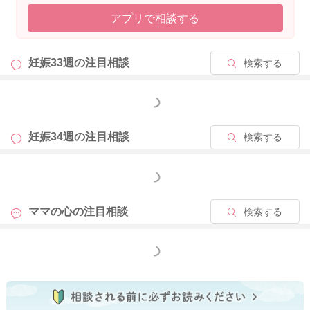
かうことになります。
アプリで相談する
今、抱えている気持ちにの中に、「私は悪くないのに」「旦那
のせいだ」「この子さえいなければ…」という感情が少しでも
あるならば、産んだ後もその気持ちは小さくならないかもしれ
妊娠33週の
注目相談
検索する
ません。
もっと見る
このまま産んで育てるならば夫婦でどうしたいのか、夫へ何を
望むのかなど、とことん話し合う必要があるでしょう。人生観
や価値観は、産んだら変われる人もいれば変わらない人もいま
妊娠34週の
注目相談
検索する
す。このまま家族でいたいのか、家族として生きていけるの
か、本音で話さないといけないですし、もし一緒にいられない
もっと見る
ならば、自分たちなりの家族の在り方を考えるべきタイミング
かもしれません。
ママの心の
注目相談
検索する
もし、育てられない、育てたくないという気持ちがあるなら
ば、生んですぐに養子に出すという選択肢もあります。生まれ
もっと見る
てくる赤ちゃんを幸せにしたいと思う気持ちがあるならば、親
の役割として、ひとつの選択肢として知っておいていただけれ
ばと思います。