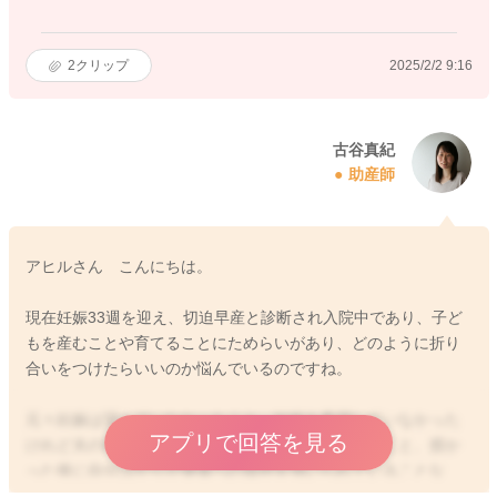
2
クリップ
2025/2/2 9:16
古谷真紀
助産師
アヒルさん こんにちは。
現在妊娠33週を迎え、切迫早産と診断され入院中であり、子ど
もを産むことや育てることにためらいがあり、どのように折り
合いをつけたらいいのか悩んでいるのですね。
元々妊娠は望んでいなかったこと、妊娠を希望していなかった
アプリで回答を見る
けれど夫の希望に合わせて不妊治療をして授かったこと、授か
った後に自分ばかりが身体への負担を強いられていることな
ど、さまざまな葛藤があることと想像します。