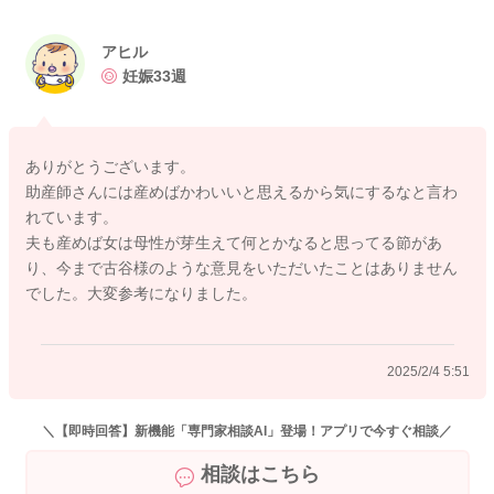
アヒルさんの葛藤について、夫や産婦人科のスタッフへ話せて
アヒル
いるのでしょうか。
妊娠33週
もし、話していなければ、早めに話してください。
このまま葛藤を抱えたまま出産を迎えることは、アヒルさんた
ちご夫婦だけの問題ではなく、生まれてくる赤ちゃんの人生を
ありがとうございます。
左右するとても大切なことです。
助産師さんには産めばかわいいと思えるから気にするなと言わ
れています。
授かること、身籠ること、産むことを選択したのはアヒルさん
夫も産めば女は母性が芽生えて何とかなると思ってる節があ
です。もちろん、ご夫婦での決断なので、アヒルさんだけの責
り、今まで古谷様のような意見をいただいたことはありません
任ではありません。
でした。大変参考になりました。
ただし、厳しいことを言うと、子育ては親となった自分を犠牲
にする場面が多くあります。望んだ妊娠であれば、その犠牲を
2025/2/4 5:51
幸福感に変えられるのですが、望んでいない妊娠であればその
犠牲が苦痛としか感じられなかったり、自分のせいではないと
怒りに変えてしまうことがあります。
＼【即時回答】新機能「専門家相談AI」登場！アプリで今すぐ相談／
相談はこちら
いずれその苦痛や怒りの感情は自分や夫、あるいは子どもに向