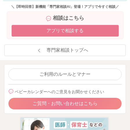
いずれにせよ、アヒルさんが今後どう生きていきたいのか、誰
＼【即時回答】新機能「専門家相談AI」登場！アプリで今すぐ相談／
と一緒にいたいのか、どうなれば幸せを感じられるのかが、今
相談はこちら
の悩みを解決する軸となります。
アプリで相談する
ここから3週間でできることは、ただ耐えるのではなく、現在入
院中のスタッフへ相談することです。入院中であれば、助産師
や看護師と話すチャンスがあるでしょう。担当スタッフやこの
専門家相談トップへ
スタッフになら話せるという相手に、ここへ相談された内容を
ぜひ直接話してみてください。現実的な解決に向かわなくて
も、出産までに気持ちの整理をしていく作業が必要です。気持
ちの整理は、気力や努力でできるものではありません。ぜひ専
ご利用のルールとマナー
門職に頼ってください。
ベビーカレンダーへのご意見をお聞かせください
正直な気持ちを書いてくださりありがとうございました。
アヒルさんのご期待されていた回答ではなかったら、申し訳あ
ご質問・お問い合わせはこちら
りません。
これまで数多くの家族をみてきた専門家の1人の意見として読み
流してください。