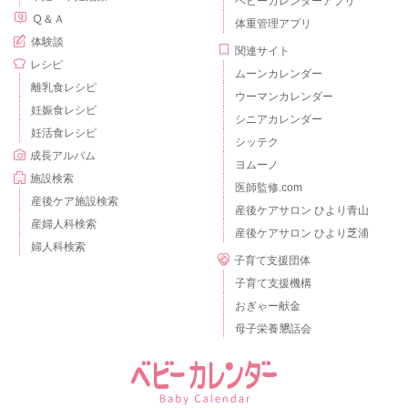
ベビーカレンダーアプリ
Ｑ＆Ａ
体重管理アプリ
体験談
関連サイト
レシピ
ムーンカレンダー
離乳食レシピ
ウーマンカレンダー
妊娠食レシピ
シニアカレンダー
妊活食レシピ
シッテク
成長アルバム
ヨムーノ
施設検索
医師監修.com
産後ケア施設検索
産後ケアサロン ひより青山
産婦人科検索
産後ケアサロン ひより芝浦
婦人科検索
子育て支援団体
子育て支援機構
おぎゃー献金
母子栄養懇話会