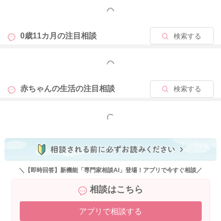
て欲しくないことをたくさんするようになりますね。どうして
もっと見る
もダメと言う機会が増えるのは仕方がないかと思いますよ。で
すが、お子さんが危ないこと、やってはいけないことを判断で
0歳11カ月の
注目相談
検索する
きるのは、まだかなり時間がかかります。今の時期には、根気
強く言い続ける時期になりますが、怒るのではなく、繰り返し
もっと見る
お子さんが理解できるまではお伝えになってみてくださいね。
たまには、強めに対応してしまうこともあるかと思いますが、
赤ちゃんの生活の
注目相談
検索する
やってくださっているように、大きな声を出してしまった時な
どは、その都度お子さんにママさんのお気持ちをお伝えするな
どの対応で問題ないと思いますよ。
もっと見る
2020/7/8 13:14
＼【即時回答】新機能「専門家相談AI」登場！アプリで今すぐ相談／
相談はこちら
アプリで相談する