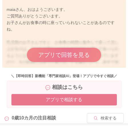
maiaさん、おはようございます。
ご質問ありがとうございます。
お子さんがお食事の時に座っていられないことがあるのです
ね。
乳児期のお子さんですと、お食事の時間に集中して座って召し
上がるのは、なかなか難しいかもしれません。座って食べられ
アプリで回答を見る
るようになるのは、大体幼稚園に入る頃の目標となっています
ので、今の時期には座って食べることを嫌がったり、途中で遊
んでしまったり、食べなくなってしまうことは、離乳食の時期
では仕方がないことかと思いますよ。お食事の際に座らなけれ
＼【即時回答】新機能「専門家相談AI」登場！アプリで今すぐ相談／
ば、お食事を終わりにしていただいてもいいのですが、お食事
相談はこちら
を食べなくなってしまうことを気になさるママさんもいらっし
ゃり、なかなか正解が難しいですね。離乳食を食べることを優
アプリで相談する
先するか、切り上げてしまうのかは、ママさんのお考えにもよ
るかと思います。 集中力がなかなか続かない時期でもあります
ので、ママさんがあまりイライラしない程度に留めてもよいと
0歳10カ月の
注目相談
検索する
思いますよ。
また、お子さんの興味がいろいろ出てきて、危ないことややっ