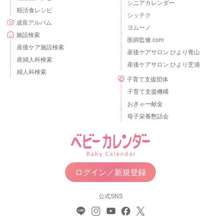
シニアカレンダー
妊活食レシピ
シッテク
成長アルバム
ヨムーノ
施設検索
医師監修.com
産後ケア施設検索
産後ケアサロン ひより青山
産婦人科検索
産後ケアサロン ひより芝浦
婦人科検索
子育て支援団体
子育て支援機構
おぎゃー献金
母子栄養懇話会
ログイン／新規登録
公式SNS