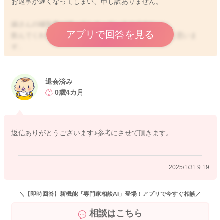
お返事が遅くなってしまい、申し訳ありません。
娘さんの哺乳量が減ってしまっているのですね。
アプリで回答を見る
飲んでくれなくなっているということで、ご心配だと思いま
す。
ミルクは温かいものの方がよく飲んでくれると思いますよ。
夜間は寒いこともありますし、そこに冷たいミルクになると寒
退会済み
く感じたり、体温も下がってしまうことがあるかしれません。
0歳4カ月
ミルクを試しに温かいものをあげてみての変化を見ていただく
のもいいと思います。
返信ありがとうございます♪参考にさせて頂きます。
一回の哺乳量が少ないようでしたら、その分回数を増やしてみ
たり、寝ぼけているようなタイミングを進めてみていただくの
2025/1/31 9:19
もいいと思いますよ。
よかったら参考になさってみてください。
＼【即時回答】新機能「専門家相談AI」登場！アプリで今すぐ相談／
どうぞよろしくお願いします。
相談はこちら