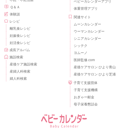
不妊・不妊治療
ベビーカレンダーアプリ
Ｑ＆Ａ
体重管理アプリ
体験談
関連サイト
レシピ
ムーンカレンダー
離乳食レシピ
ウーマンカレンダー
妊娠食レシピ
シニアカレンダー
妊活食レシピ
シッテク
成長アルバム
ヨムーノ
施設検索
医師監修.com
産後ケア施設検索
産後ケアサロン ひより青山
産婦人科検索
産後ケアサロン ひより芝浦
婦人科検索
子育て支援団体
子育て支援機構
おぎゃー献金
母子栄養懇話会